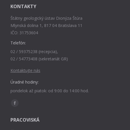
KONTAKTY
Štátny geologický ústav Dionýza Štúra
Mlynská dolina 1, 817 04 Bratislava 11
IČO: 31753604
Telefón:
02 / 59375238 (recepcia),
02 / 54773408 (sekretariát GR)
Kontaktujte nás
Úradné hodiny:
pondelok až piatok: od 9:00 do 14:00 hod.
Find us on:
Facebook
page
PRACOVISKÁ
opens
in