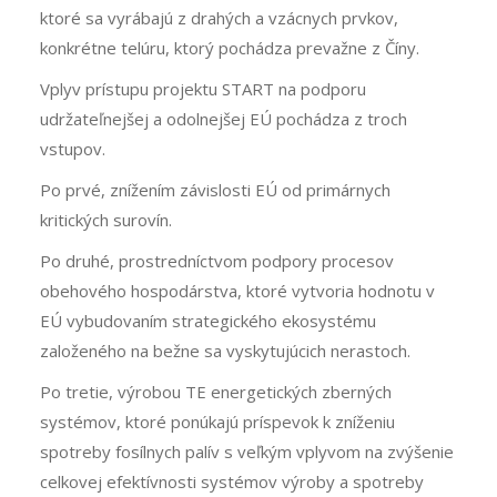
ktoré sa vyrábajú z drahých a vzácnych prvkov,
konkrétne telúru, ktorý pochádza prevažne z Číny.
Vplyv prístupu projektu START na podporu
udržateľnejšej a odolnejšej EÚ pochádza z troch
vstupov.
Po prvé, znížením závislosti EÚ od primárnych
kritických surovín.
Po druhé, prostredníctvom podpory procesov
obehového hospodárstva, ktoré vytvoria hodnotu v
EÚ vybudovaním strategického ekosystému
založeného na bežne sa vyskytujúcich nerastoch.
Po tretie, výrobou TE energetických zberných
systémov, ktoré ponúkajú príspevok k zníženiu
spotreby fosílnych palív s veľkým vplyvom na zvýšenie
celkovej efektívnosti systémov výroby a spotreby