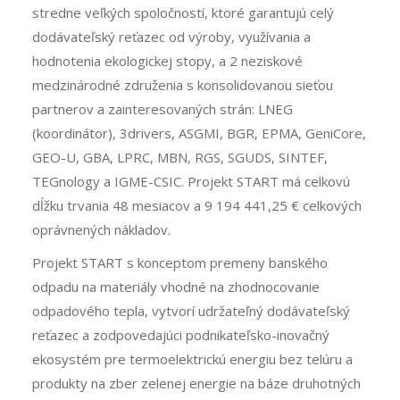
stredne veľkých spoločností, ktoré garantujú celý
dodávateľský reťazec od výroby, využívania a
hodnotenia ekologickej stopy, a 2 neziskové
medzinárodné združenia s konsolidovanou sieťou
partnerov a zainteresovaných strán: LNEG
(koordinátor), 3drivers, ASGMI, BGR, EPMA, GeniCore,
GEO-U, GBA, LPRC, MBN, RGS, SGUDS, SINTEF,
TEGnology a IGME-CSIC. Projekt START má celkovú
dĺžku trvania 48 mesiacov a 9 194 441,25 € celkových
oprávnených nákladov.
Projekt START s konceptom premeny banského
odpadu na materiály vhodné na zhodnocovanie
odpadového tepla, vytvorí udržateľný dodávateľský
reťazec a zodpovedajúci podnikateľsko-inovačný
ekosystém pre termoelektrickú energiu bez telúru a
produkty na zber zelenej energie na báze druhotných