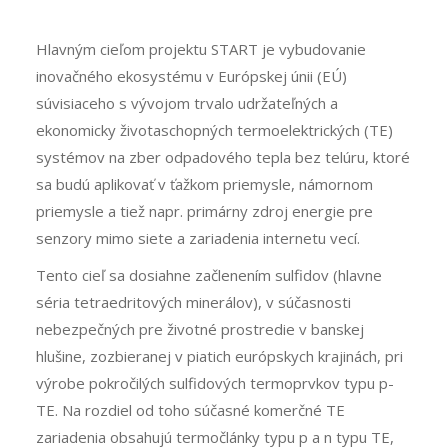
Hlavným cieľom projektu START je vybudovanie
inovačného ekosystému v Európskej únii (EÚ)
súvisiaceho s vývojom trvalo udržateľných a
ekonomicky životaschopných termoelektrických (TE)
systémov na zber odpadového tepla bez telúru, ktoré
sa budú aplikovať v ťažkom priemysle, námornom
priemysle a tiež napr. primárny zdroj energie pre
senzory mimo siete a zariadenia internetu vecí.
Tento cieľ sa dosiahne začlenením sulfidov (hlavne
séria tetraedritových minerálov), v súčasnosti
nebezpečných pre životné prostredie v banskej
hlušine, zozbieranej v piatich európskych krajinách, pri
výrobe pokročilých sulfidových termoprvkov typu p-
TE. Na rozdiel od toho súčasné komerčné TE
zariadenia obsahujú termočlánky typu p a n typu TE,