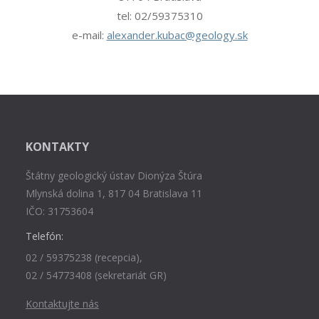
tel: 02/59375310
e-mail:
alexander.kubac@geology.sk
KONTAKTY
Štátny geologický ústav Dionýza Štúra
Mlynská dolina 1, 817 04 Bratislava 11
IČO: 31753604
Telefón:
02 / 59375238 (recepcia),
02 / 54773408 (sekretariát GR)
Kontaktujte nás