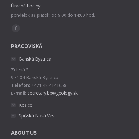
Úradné hodiny:
pondelok až piatok: od 9:00 do 14:00 hod.
Find us on:
Facebook
page
PRACOVISKÁ
opens
in
Banská Bystrica
new
Zelená 5
window
974 04 Banská Bystrica
Telefón:
+421 48 4141658
E-mail:
secretary.bb@geology.sk
Košice
Spišská Nová Ves
ABOUT US