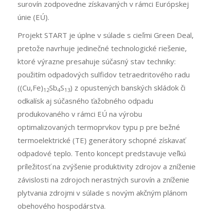
surovín zodpovedne získavaných v rámci Európskej
únie (EÚ).
Projekt START je úplne v súlade s cieľmi Green Deal,
pretože navrhuje jedinečné technologické riešenie,
ktoré výrazne presahuje súčasný stav techniky:
použitím odpadových sulfidov tetraedritového radu
((Cu,Fe)
Sb
S
) z opustených banských skládok či
12
4
13
odkalísk aj súčasného ťažobného odpadu
produkovaného v rámci EÚ na výrobu
optimalizovaných termoprvkov typu p pre bežné
termoelektrické (TE) generátory schopné získavať
odpadové teplo. Tento koncept predstavuje veľkú
príležitosť na zvýšenie produktivity zdrojov a zníženie
závislosti na zdrojoch nerastných surovín a zníženie
plytvania zdrojmi v súlade s novým akčným plánom
obehového hospodárstva.