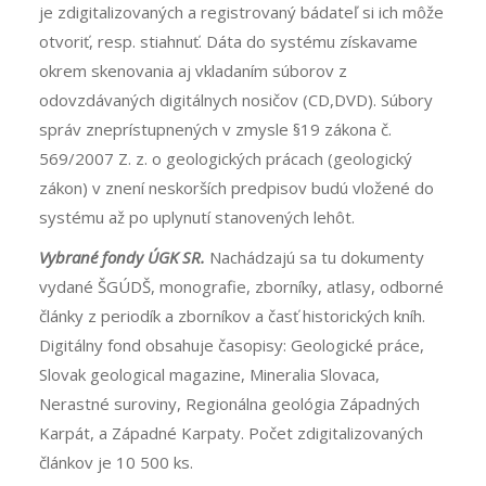
je zdigitalizovaných a registrovaný bádateľ si ich môže
otvoriť, resp. stiahnuť. Dáta do systému získavame
okrem skenovania aj vkladaním súborov z
odovzdávaných digitálnych nosičov (CD,DVD). Súbory
správ zneprístupnených v zmysle §19 zákona č.
569/2007 Z. z. o geologických prácach (geologický
zákon) v znení neskorších predpisov budú vložené do
systému až po uplynutí stanovených lehôt.
Vybrané fondy ÚGK SR.
Nachádzajú sa tu dokumenty
vydané ŠGÚDŠ, monografie, zborníky, atlasy, odborné
články z periodík a zborníkov a časť historických kníh.
Digitálny fond obsahuje časopisy: Geologické práce,
Slovak geological magazine, Mineralia Slovaca,
Nerastné suroviny, Regionálna geológia Západných
Karpát, a Západné Karpaty. Počet zdigitalizovaných
článkov je 10 500 ks.