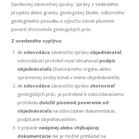
čiastkovej záverečnej správy, správy z vedeckého
projektu alebo grantu, geologickej štúdie, odborného
geologického posudku a výpočtu zásob písomne
poveriť zhotoviteľa geologických prác.
Z uvedeného vyplýva:
Ak
odovzdáva
záverečnú správu
objednávateľ
,
odovzdávací protokol musí obsahovať
podpis
objednávateľa
(štatutárneho orgánu alebo
oprávnenej osoby konať v mene objednávateľa).
Ak
odovzdáva
záverečnú správu
zhotoviteľ
geologických prác, je potrebné k odovzdávaciemu
protokolu
doložiť písomné poverenie od
objednávateľa
na odovzdanie dokumentácie,
podpísané objednávateľom.
V prípade
neúplnej alebo chýbajúcej
dokumentácie
nie je možné prihliadať na