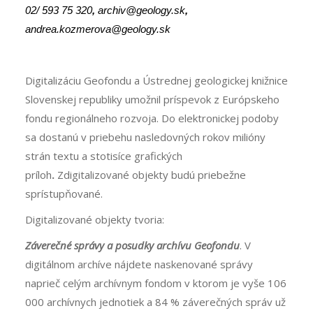
02/ 593 75 320
,
archiv@geology.sk
,
andrea.kozmerova@geology.sk
Digitalizáciu Geofondu a Ústrednej geologickej knižnice
Slovenskej republiky umožnil príspevok z Európskeho
fondu regionálneho rozvoja. Do elektronickej podoby
sa dostanú v priebehu nasledovných rokov milióny
strán textu a stotisíce grafických
príloh
.
Zdigitalizované objekty budú priebežne
sprístupňované.
Digitalizované objekty tvoria:
Záverečné správy a posudky archívu Geofondu
. V
digitálnom archíve nájdete naskenované správy
naprieč celým archívnym fondom v ktorom je vyše 106
000 archívnych jednotiek a 84 % záverečných správ už