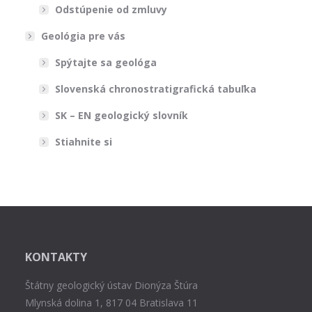
Odstúpenie od zmluvy
Geológia pre vás
Spýtajte sa geológa
Slovenská chronostratigrafická tabuľka
SK – EN geologický slovník
Stiahnite si
KONTAKTY
Štátny geologický ústav Dionýza Štúra
Mlynská dolina 1, 817 04 Bratislava 11