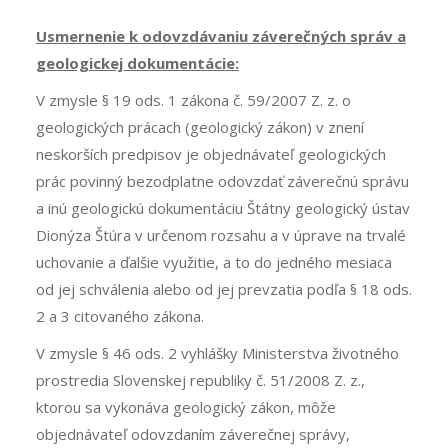
Usmernenie k odovzdávaniu záverečných správ a
geologickej dokumentácie:
V zmysle § 19 ods. 1 zákona č. 59/2007 Z. z. o
geologických prácach (geologický zákon) v znení
neskorších predpisov je objednávateľ geologických
prác povinný bezodplatne odovzdať záverečnú správu
a inú geologickú dokumentáciu
Štátny geologický ústav
Dionýza Štúra
v určenom rozsahu a v úprave na trvalé
uchovanie a ďalšie využitie, a to do jedného mesiaca
od jej schválenia alebo od jej prevzatia podľa § 18 ods.
2 a 3 citovaného zákona.
V zmysle § 46 ods. 2 vyhlášky Ministerstva životného
prostredia Slovenskej republiky č. 51/2008 Z. z.,
ktorou sa vykonáva geologický zákon, môže
objednávateľ odovzdaním záverečnej správy,