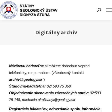
Search:
Digitálny archív
You are here:
Návštevu bádateľne
si môžete dohodnúť vopred
telefonicky, resp. mailom. (všeobecný kontakt
)
archiv@geology.sk
Študovňa-bádateľňa:
02/ 593 75 368
Objednávanie skenovania záverečných správ:
02/593
75 148, michaela.okolicanyi@geology.sk
Registrácia bádateľov, odovzdanie správ, informácie: