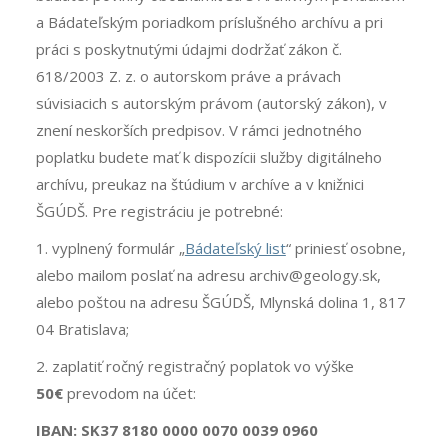
a Bádateľským poriadkom príslušného archívu a pri
práci s poskytnutými údajmi dodržať zákon č.
618/2003 Z. z. o autorskom práve a právach
súvisiacich s autorským právom (autorský zákon), v
znení neskorších predpisov. V rámci jednotného
poplatku budete mať k dispozícii služby digitálneho
archívu, preukaz na štúdium v archíve a v knižnici
ŠGÚDŠ. Pre registráciu je potrebné:
1. vyplnený formulár „
Bádateľský list
“ priniesť osobne,
alebo mailom poslať na adresu archiv@geology.sk,
alebo poštou na adresu ŠGÚDŠ, Mlynská dolina 1, 817
04 Bratislava;
2. zaplatiť ročný registračný poplatok vo výške
50€
prevodom na účet:
IBAN: SK37 8180 0000 0070 0039 0960