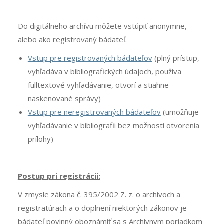
Do digitálneho archívu môžete vstúpiť anonymne,
alebo ako registrovaný bádateľ.
Vstup pre registrovaných bádateľov
(plný prístup,
vyhľadáva v bibliografických údajoch, používa
fulltextové vyhľadávanie, otvorí a stiahne
naskenované správy)
Vstup pre neregistrovaných bádateľov
(umožňuje
vyhľadávanie v bibliografii bez možnosti otvorenia
prílohy)
Postup pri registrácii:
V zmysle zákona č. 395/2002 Z. z. o archívoch a
registratúrach a o doplnení niektorých zákonov je
bádateľ povinný oboznámiť sa s Archívnym poriadkom