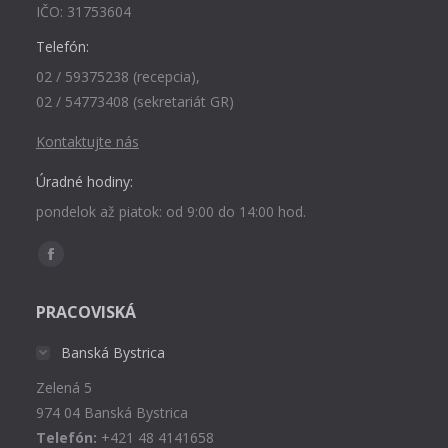
IČO: 31753604
Telefón:
02 / 59375238 (recepcia),
02 / 54773408 (sekretariát GR)
Kontaktujte nás
Úradné hodiny:
pondelok až piatok: od 9:00 do 14:00 hod.
Find us on:
Facebook
page
PRACOVISKÁ
opens
in
Banská Bystrica
new
Zelená 5
window
974 04 Banská Bystrica
Telefón:
+421 48 4141658