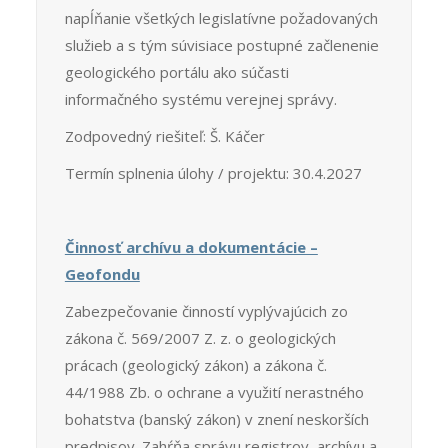
napĺňanie všetkých legislatívne požadovaných
služieb a s tým súvisiace postupné začlenenie
geologického portálu ako súčasti
informačného systému verejnej správy.
Zodpovedný riešiteľ: Š. Káčer
Termín splnenia úlohy / projektu: 30.4.2027
Činnosť archívu a dokumentácie –
Geofondu
Zabezpečovanie činností vyplývajúcich zo
zákona č. 569/2007 Z. z. o geologických
prácach (geologický zákon) a zákona č.
44/1988 Zb. o ochrane a využití nerastného
bohatstva (banský zákon) v znení neskorších
predpisov. Zahŕňa správu registrov, archívu a