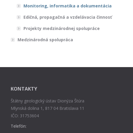
Monitoring, informatika a dokumentácia
Edičná, propagačná a vzdelávacia činnosť
Projekty medzinárodnej spolupráce
Medzinárodná spolupráca
KONTAKTY
Štátny geologický ústav Dionýza Štúra
Mlynská dolina 1, 817 04 Bratislava 11
IČO: 31753604
Telefón: