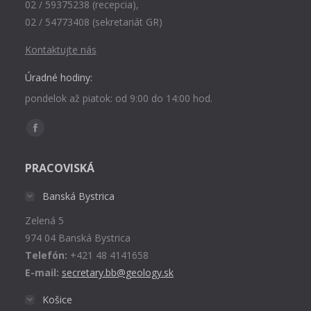
02 / 59375238 (recepcia),
02 / 54773408 (sekretariát GR)
Kontaktujte nás
Úradné hodiny:
pondelok až piatok: od 9:00 do 14:00 hod.
Find us on:
Facebook
page
PRACOVISKÁ
opens
in
Banská Bystrica
new
Zelená 5
window
974 04 Banská Bystrica
Telefón:
+421 48 4141658
E-mail:
secretary.bb@geology.sk
Košice