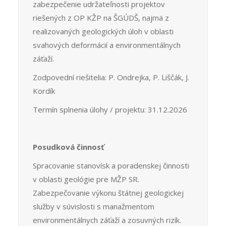
zabezpečenie udržateľnosti projektov
riešených z OP KŽP na ŠGÚDŠ, najmä z
realizovaných geologických úloh v oblasti
svahových deformácií a environmentálnych
záťaží.
Zodpovední riešitelia: P. Ondrejka, P. Liščák, J.
Kordík
Termín splnenia úlohy / projektu: 31.12.2026
Posudková činnosť
Spracovanie stanovísk a poradenskej činnosti
v oblasti geológie pre MŽP SR.
Zabezpečovanie výkonu štátnej geologickej
služby v súvislosti s manažmentom
environmentálnych záťaží a zosuvných rizík.