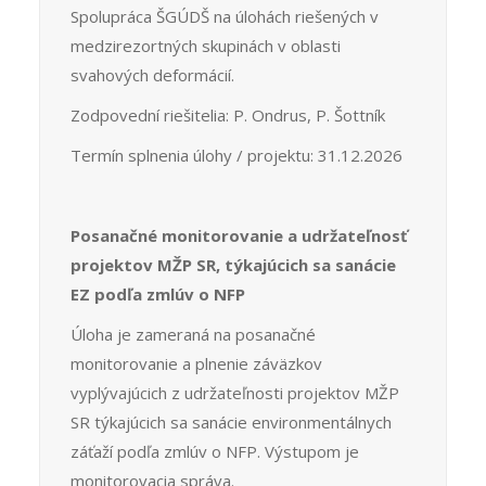
Spolupráca ŠGÚDŠ na úlohách riešených v
medzirezortných skupinách v oblasti
svahových deformácií.
Zodpovední riešitelia: P. Ondrus, P. Šottník
Termín splnenia úlohy / projektu: 31.12.2026
Posanačné monitorovanie a udržateľnosť
projektov MŽP SR, týkajúcich sa sanácie
EZ podľa zmlúv o NFP
Úloha je zameraná na posanačné
monitorovanie a plnenie záväzkov
vyplývajúcich z udržateľnosti projektov MŽP
SR týkajúcich sa sanácie environmentálnych
záťaží podľa zmlúv o NFP. Výstupom je
monitorovacia správa.