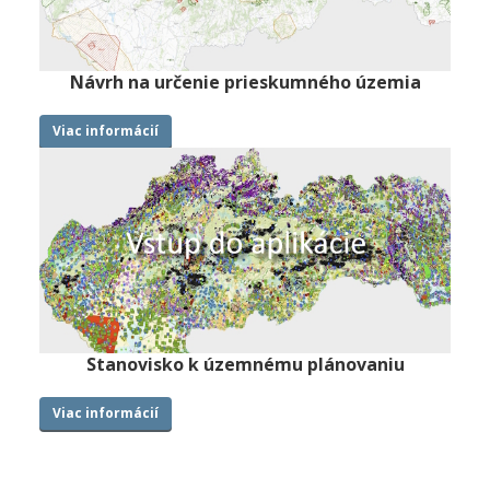
Návrh na určenie prieskumného územia
Viac informácií
Stanovisko k územnému plánovaniu
Viac informácií