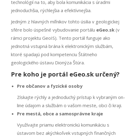
technológií na to, aby bola komunikácia s úradmi
jednoduchšia, rýchlejšia a efektívnejšia.
Jedným z hlavných míľnikov tohto úsilia v geologickej
sfére bolo úspešné vybudovanie portálu
eGeo.sk
(v
rámci projektu GeoIS). Tento portál funguje ako
jednotná vstupná brána k elektronickým službám,
ktoré spadajú pod kompetenciu Štátneho
geologického ústavu Dionýza Štúra.
Pre koho je portál eGeo.sk určený?
Pre občanov a fyzické osoby
Získajte rýchly a jednoduchý prístup k vybraným on-
line údajom a službám o vašom meste, obci či kraji.
Pre mestá, obce a samosprávne kraje
Využívajte priamu elektronickú komunikáciu s
ústavom bez akýchkoľvek vstupných finančných