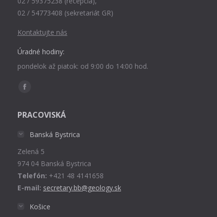
02 / 59375238 (recepcia),
02 / 54773408 (sekretariát GR)
Kontaktujte nás
Úradné hodiny:
pondelok až piatok: od 9:00 do 14:00 hod.
Find us on:
Facebook
page
PRACOVISKÁ
opens
in
Banská Bystrica
new
Zelená 5
window
974 04 Banská Bystrica
Telefón:
+421 48 4141658
E-mail:
secretary.bb@geology.sk
Košice