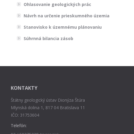
Ohlasovanie geologických prác
Návrh na určenie prieskumného územia
Stanovisko k územnému plánovaniu
Súhrnná bilancia zásob
KONTAKTY
Štátny geologický ústav Dionýza Štúra
Mlynská dolina 1, 817 04 Bratislava 11
IČO: 31753604
Telefón: