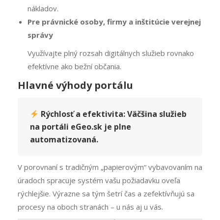
nákladov.
Pre právnické osoby, firmy a inštitúcie verejnej
správy
Využívajte plný rozsah digitálnych služieb rovnako
efektívne ako bežní občania.
Hlavné výhody portálu
Rýchlosť a efektivita:
Väčšina služieb
na portáli eGeo.sk je plne
automatizovaná.
V porovnaní s tradičným „papierovým“ vybavovaním na
úradoch spracuje systém vašu požiadavku oveľa
rýchlejšie. Výrazne sa tým šetrí čas a zefektívňujú sa
procesy na oboch stranách – u nás aj u vás.