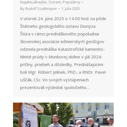
Najaktuálnejšie
,
Oznam
,
Populárny
By
Rudolf Szatlmayer
1. júla 2025
V utorok 24. júna 2025 o 14.00 hod. na pôde
Štátneho geologického ústavu Dionýza
Štúra v rámci prednáškového popoludnia
Slovenskej asociácie inžinierskych geológov
odznela prednáška Katastrofické kamenito-
hlinité prúdy v Monkovej doline v júli 2024:
príčiny, priebeh a dôsledky. Prednášajúcimi
boli Mgr. Róbert Jelínek, PhD., a RNDr. Pavel
Liščák, CSc. Vo svojich vystúpeniach
prezentovali výsledok spoločného…