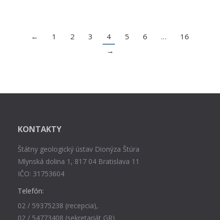
←
1
2
3
4
5
6
…
16
→
KONTAKTY
Štátny geologický ústav Dionýza Štúra
Mlynská dolina 1, 817 04 Bratislava 11
IČO: 31753604
Telefón:
02 / 59375238 (recepcia),
02 / 54773408 (sekretariát GR)