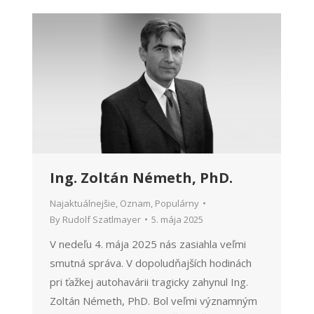
Ing. Zoltán Németh, PhD.
Najaktuálnejšie
,
Oznam
,
Populárny
By
Rudolf Szatlmayer
5. mája 2025
V nedeľu 4. mája 2025 nás zasiahla veľmi
smutná správa. V dopoludňajších hodinách
pri ťažkej autohavárii tragicky zahynul Ing.
Zoltán Németh, PhD. Bol veľmi významným