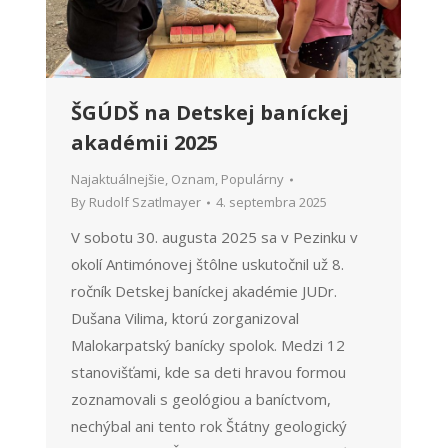
ŠGÚDŠ na Detskej baníckej
akadémii 2025
Najaktuálnejšie
,
Oznam
,
Populárny
By
Rudolf Szatlmayer
4. septembra 2025
V sobotu 30. augusta 2025 sa v Pezinku v
okolí Antimónovej štôlne uskutočnil už 8.
ročník Detskej baníckej akadémie JUDr.
Dušana Vilima, ktorú zorganizoval
Malokarpatský banícky spolok. Medzi 12
stanovišťami, kde sa deti hravou formou
zoznamovali s geológiou a baníctvom,
nechýbal ani tento rok Štátny geologický