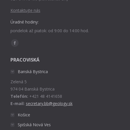
Kontaktujte nás
Úradné hodiny:
pondelok až piatok: od 9:00 do 14:00 hod.
Find us on:
Facebook
page
PRACOVISKÁ
opens
in
Banská Bystrica
new
Zelená 5
window
974 04 Banská Bystrica
Telefón:
+421 48 4141658
E-mail:
secretary.bb@geology.sk
Košice
Spišská Nová Ves