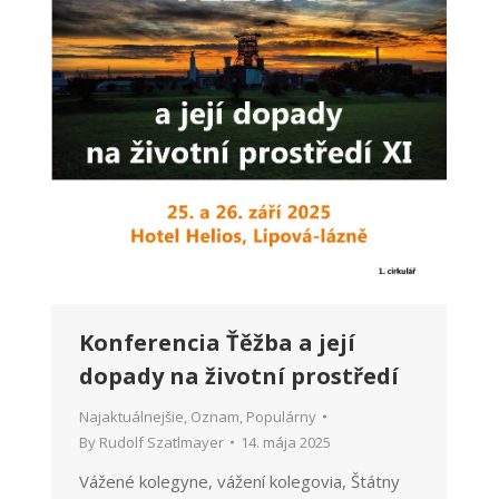
Konferencia Ťěžba a její
dopady na životní prostředí
Najaktuálnejšie
,
Oznam
,
Populárny
By
Rudolf Szatlmayer
14. mája 2025
Vážené kolegyne, vážení kolegovia, Štátny