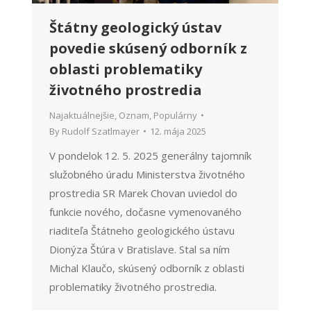
Štátny geologický ústav
povedie skúsený odborník z
oblasti problematiky
životného prostredia
Najaktuálnejšie
,
Oznam
,
Populárny
By
Rudolf Szatlmayer
12. mája 2025
V pondelok 12. 5. 2025 generálny tajomník
služobného úradu Ministerstva životného
prostredia SR Marek Chovan uviedol do
funkcie nového, dočasne vymenovaného
riaditeľa Štátneho geologického ústavu
Dionýza Štúra v Bratislave. Stal sa ním
Michal Klaučo, skúsený odborník z oblasti
problematiky životného prostredia.