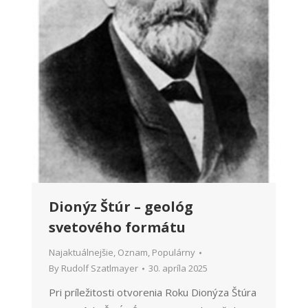
Dionýz Štúr – geológ
svetového formátu
Najaktuálnejšie
,
Oznam
,
Populárny
By
Rudolf Szatlmayer
30. apríla 2025
Pri príležitosti otvorenia Roku Dionýza Štúra