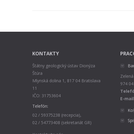
KONTAKTY
PRAC
Štátny geologický ústav Dionýza
Ba
Štúra
Zelená
Mlynská dolina 1, 817 04 Bratislava
974 04
11
Telefó
IČO: 31753604
E-mail
Telefón:
Ko
02 / 59375238 (recepcia),
Sp
02 / 54773408 (sekretariát GR)