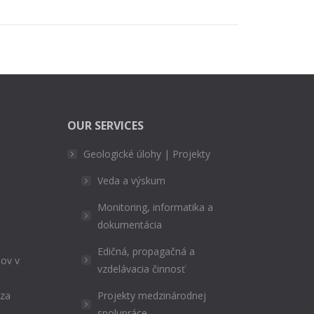
OUR SERVICES
Geologické úlohy | Projekty
Veda a výskum
Monitoring, informatika a
dokumentácia
Edičná, propagačná a
ov v
vzdelávacia činnosť
ýza
Projekty medzinárodnej
spolupráce