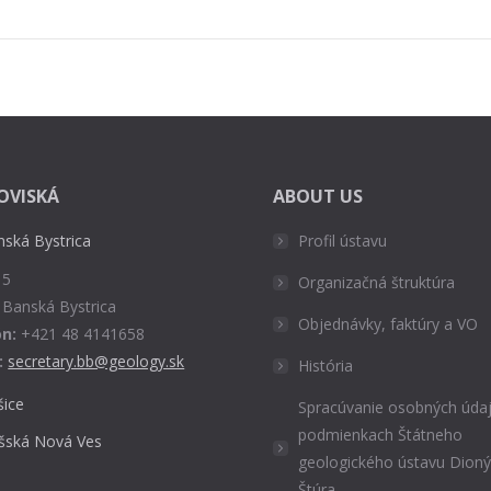
OVISKÁ
ABOUT US
nská Bystrica
Profil ústavu
 5
Organizačná štruktúra
 Banská Bystrica
Objednávky, faktúry a VO
n:
+421 48 4141658
:
secretary.bb@geology.sk
História
šice
Spracúvanie osobných údaj
podmienkach Štátneho
išská Nová Ves
geologického ústavu Dion
Štúra