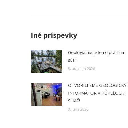
navigation
Iné príspevky
Geológia nie je len o práci na
súši!
5. augusta 2026
OTVORILI SME GEOLOGICKÝ
INFORMÁTOR V KÚPEĽOCH
SLIAČ!
3. júna 2026