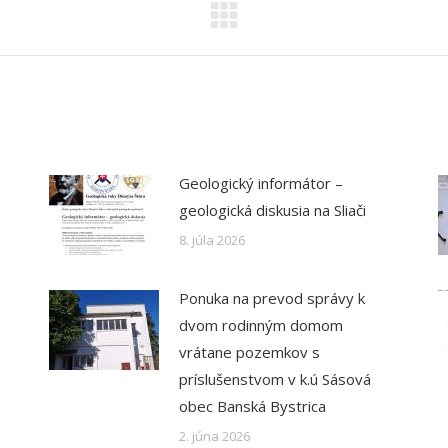
Geologický informátor –
geologická diskusia na Sliači
8. júla 2026
Ponuka na prevod správy k
dvom rodinným domom
vrátane pozemkov s
príslušenstvom v k.ú Sásová
obec Banská Bystrica
2. júna 2026