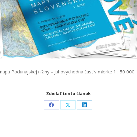
apu Podunajskej nížiny – juhovýchodná časť v mierke 1 : 50 000
Zdieľať tento článok
Share
Share
Share
on
on
on
Facebook
X
LinkedIn