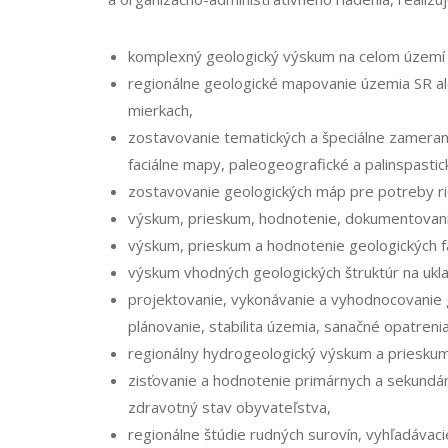
komplexný geologický výskum na celom území SR
regionálne geologické mapovanie územia SR alebo
mierkach,
zostavovanie tematických a špeciálne zameran
faciálne mapy, paleogeogra­fické a palinspast
zostavovanie geologických máp pre potreby r
výskum, prieskum, hodnotenie, dokumentovani
výskum, prieskum a hodnotenie geologických fa
výskum vhodných geologických štruktúr na ukl
projektovanie, vykonávanie a vyhodnocovanie
plánovanie, stabilita územia, sanačné opatrenia
regionálny hydrogeologický výskum a priesku
zisťovanie a hodnotenie primárnych a sekundárn
zdravotný stav obyvateľstva,
regionálne štúdie rudných surovín, vyhľadávac