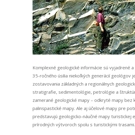
Komplexné geologické informácie sú vyjadrené a 
35-ročného úsilia niekoľkých generácií geológov
zostavovania základných a regionálnych geologic
stratigrafie, sedimentológie, petrológie a štrukt
zamerané geologické mapy – odkryté mapy bez kva
palinspastické mapy. Ale aj účelové mapy pre po
predstavujú geologicko-náučné mapy turistickej 
prírodných výtvoroch spolu s turistickými trasami.