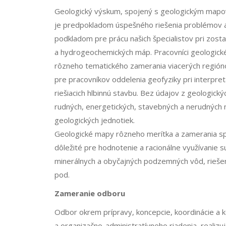
Geologický výskum, spojený s geologickým mapov
je predpokladom úspešného riešenia problémov a
podkladom pre prácu našich špecialistov pri zost
a hydrogeochemických máp. Pracovníci geologické
rôzneho tematického zamerania viacerých regióno
pre pracovníkov oddelenia geofyziky pri interpret
riešiacich hlbinnú stavbu. Bez údajov z geologick
rudných, energetických, stavebných a nerudných 
geologických jednotiek.
Geologické mapy rôzneho merítka a zamerania sp
dôležité pre hodnotenie a racionálne využívanie 
minerálnych a obyčajných podzemných vôd, riešen
pod.
Zameranie odboru
Odbor okrem prípravy, koncepcie, koordinácie a k
a organizačno-administratívneho riadenia, realizu