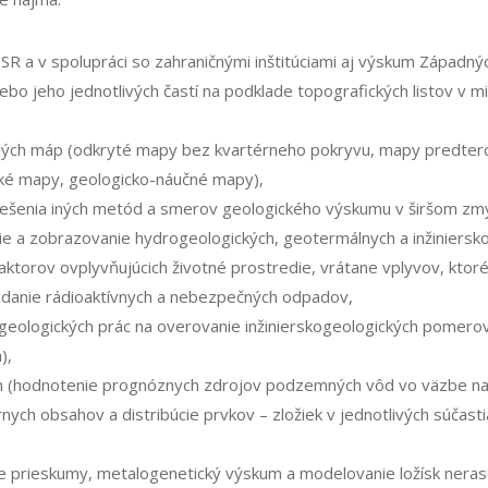
 a v spolupráci so zahraničnými inštitúciami aj výskum Západných
 jeho jednotlivých častí na podklade topo­grafických listov v mier
ých máp (odkryté mapy bez kvartérneho po­kryvu, mapy predterci
ické mapy, geologicko-náučné mapy),
iešenia iných metód a smerov geologického výskumu v širšom zmy
e a zobrazovanie hydrogeologických, geotermálnych a inžiniers
ktorov ovplyvňujúcich životné prostredie, vrátane vplyvov, ktoré 
adanie rádioaktívnych a nebezpečných odpadov,
 geologických prác na overovanie inžinierskogeologických pomer
),
m (hodnotenie prognóznych zdrojov podzemných vôd vo väzbe na h
ych obsahov a distribúcie prvkov – zložiek v jednotlivých súčastia
ie prieskumy, metalogenetický výskum a modelovanie ložísk nerast