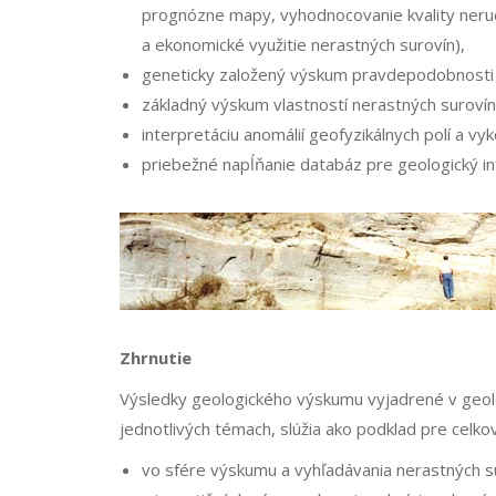
prognózne mapy, vyhodnocovanie kvality nerud
a ekonomické využitie nerastných surovín),
geneticky založený výskum pravdepodobnosti vý
základný výskum vlastností nerastných surovín,
interpretáciu anomálií geofyzikálnych polí a v
priebežné napĺňanie databáz pre geologický 
Zhrnutie
Výsledky geologického výskumu vyjadrené v geolo
jednotlivých témach, slúžia ako podklad pre celko
vo sfére výskumu a vyhľadávania nerastných 