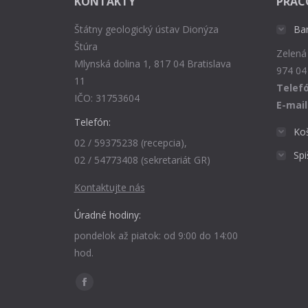
KONTAKTY
PRAC
Štátny geologický ústav Dionýza
Ba
Štúra
Zelená
Mlynská dolina 1, 817 04 Bratislava
974 04
11
Telefó
IČO: 31753604
E-mail
Telefón:
Ko
02 / 59375238 (recepcia),
Sp
02 / 54773408 (sekretariát GR)
Kontaktujte nás
Úradné hodiny:
pondelok až piatok: od 9:00 do 14:00
hod.
Find us on:
Facebook
page