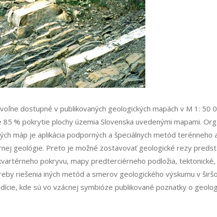
voľne dostupné v publikovaných geologických mapách v M 1: 50 0
 je 85 % pokrytie plochy územia Slovenska uvedenými mapami. Or
kých máp je aplikácia podporných a špeciálnych metód terénneho
úrnej geológie. Preto je možné zostavovať geologické rezy predst
rtérneho pokryvu, mapy predterciérneho podložia, tektonické, št
treby riešenia iných metód a smerov geologického výskumu v šir
edície, kde sú vo vzácnej symbióze publikované poznatky o geolo