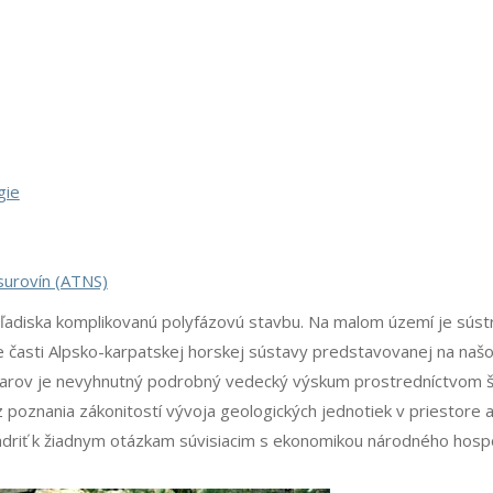
gie
surovín (ATNS)
ľadiska komplikovanú polyfázovú stavbu. Na malom území je sústr
e časti Alpsko-karpatskej horskej sústavy predstavovanej na na
útvarov je nevyhnutný podrobný vedecký výskum prostredníctvom 
poznania zákonitostí vývoja geologických jednotiek v priestore 
adriť k žiadnym otázkam súvisiacim s ekonomikou národného hospo