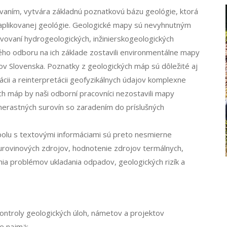
aním, vytvára základnú poznatkovú bázu geológie, ktorá
plikovanej geológie. Geologické mapy sú nevyhnutným
avovaní hydrogeologických, inžinierskogeologických
ho odboru na ich základe zostavili environmentálne mapy
v Slovenska. Poznatky z geologických máp sú dôležité aj
ácii a reinterpretácii geofyzikálnych údajov komplexne
ých máp by naši odborní pracovníci nezostavili mapy
nerastných surovín so zaradením do príslušných
olu s textovými informáciami sú preto nesmierne
surovinových zdrojov, hodnotenie zdrojov termálnych,
ia problémov ukladania odpadov, geologických rizík a
ontroly geologických úloh, námetov a projektov
je najmä: