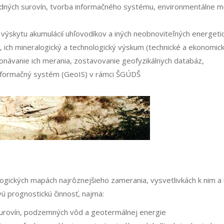
­ných surovín, tvorba informačného systému, environmentálne mo
skytu akumulácií uhľovodíkov a iných neobnovi­teľných energetic
 ich mineralogický a technologický výskum (technické a ekonomick
ykonávanie ich merania, zostavovanie geofyzikálnych databáz,
informačný systém (GeoIS) v rámci ŠGÚDŠ
gických mapách najrôznejšieho zamerania, vysvetlivkách k nim a
vú prognostickú činnosť, najmä:
surovín, podzemných vôd a geotermálnej energie