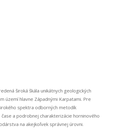
edená široká škála unikátnych geologických
šom území hlavne Západnými Karpatami. Pre
širokého spektra odborných metodík
a čase a podrobnej charakterizácie horninového
dárstva na akejkoľvek správnej úrovni.