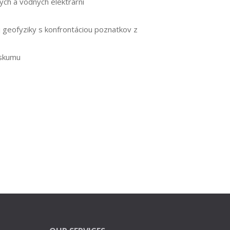
ých a vodných elektrární
 geofyziky s konfrontáciou poznatkov z
ýskumu