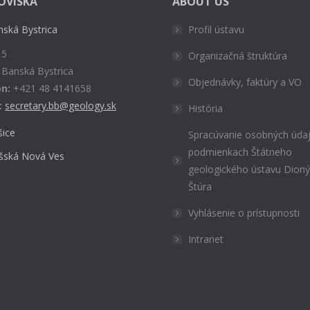
OVISKÁ
ABOUT US
nská Bystrica
Profil ústavu
 5
Organizačná štruktúra
 Banská Bystrica
Objednávky, faktúry a VO
n:
+421 48 4141658
:
secretary.bb@geology.sk
História
šice
Spracúvanie osobných údaj
podmienkach Štátneho
išská Nová Ves
geologického ústavu Dion
Štúra
Vyhlásenie o prístupnosti
Intranet