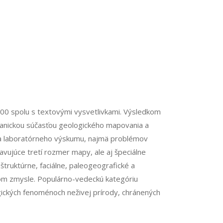
00 spolu s textovými vysvetlivkami. Výsledkom
ganickou súčasťou geologického mapovania a
 a laboratórneho výskumu, najmä problémov
avujúce tretí rozmer mapy, ale aj špeciálne
ruktúrne, faciálne, paleogeografické a
šom zmysle. Populárno-vedeckú kategóriu
gických fenoménoch neživej prírody, chránených