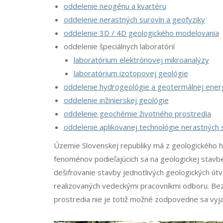
oddelenie neogénu a kvartéru
oddelenie nerastných surovín a geofyziky
oddelenie 3D / 4D geologického modelovania
oddelenie špeciálnych laboratórií
laboratórium elektrónovej mikroanalýzy
laboratórium izotopovej geológie
oddelenie hydrogeológie a geotermálnej ener
oddelenie inžinierskej geológie
oddelenie geochémie životného prostredia
oddelenie aplikovanej technológie nerastných 
Územie Slovenskej republiky má z geologického h
fenoménov podieľajúcich sa na geologickej stavb
dešifrovanie stavby jednotlivých geologických 
realizovaných vedeckými pracovníkmi odboru. Bez 
prostredia nie je totiž možné zodpovedne sa vyj