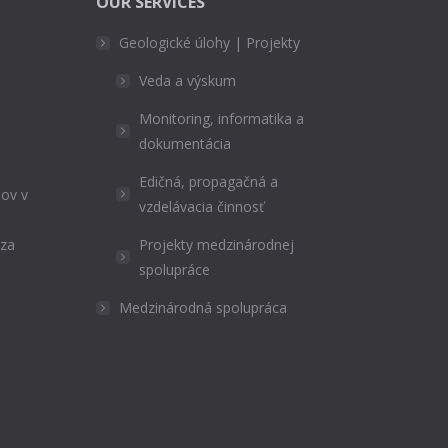
OUR SERVICES
Geologické úlohy | Projekty
Veda a výskum
Monitoring, informatika a
dokumentácia
Edičná, propagačná a
ov v
vzdelávacia činnosť
ýza
Projekty medzinárodnej
spolupráce
Medzinárodná spolupráca