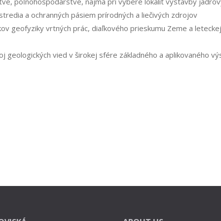
tve, poľnohospodárstve, najmä pri výbere lokalít výstavby jadrov
ostredia a ochranných pásiem prírodných a liečivých zdrojov
kov geofyziky vrtných prác, diaľkového prieskumu Zeme a leteckej
 geologických vied v širokej sfére základného a aplikovaného v