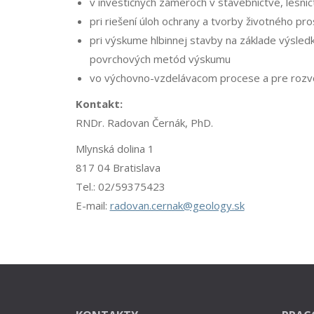
v investičných zámeroch v stavebníctve, lesníc
pri riešení úloh ochrany a tvorby životného pr
pri výskume hlbinnej stavby na základe výsled
povrchových metód výskumu
vo výchovno-vzdelávacom procese a pre rozvoj
Kontakt:
RNDr. Radovan Černák, PhD.
Mlynská dolina 1
817 04 Bratislava
Tel.:
02/59375423
E-mail:
radovan.cernak@geology.sk