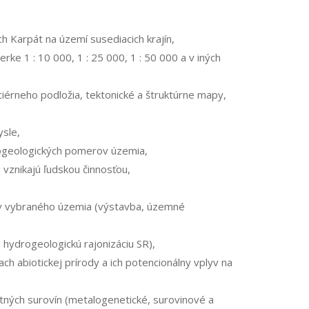
 Karpát na území susediacich krajín,
ke 1 : 10 000, 1 : 25 000, 1 : 50 000 a v iných
érneho podložia, tektonické a štruktúrne mapy,
sle,
kogeologických pomerov územia,
vznikajú ľudskou činnosťou,
ov vybraného územia (výstavba, územné
ydrogeologickú rajonizáciu SR),
ch abiotickej prírody a ich potencionálny vplyv na
ných surovín (metalo­genetic­ké, surovinové a