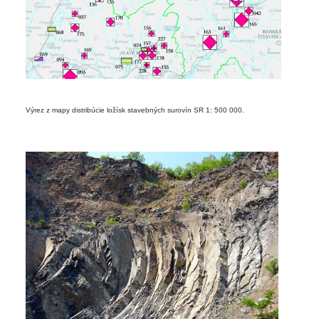
Výrez z mapy distribúcie ložísk stavebných surovín SR 1: 500 000.