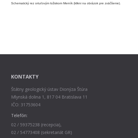
Schematický rez ortuťovým ložiskom Merník (klikni na obrázok pre zväčšenie).
KONTAKTY
Štátny geologický ústav Dionýza Štúra
Mlynská dolina 1, 817 04 Bratislava 11
IČO: 31753604
Telefón:
02 / 59375238 (recepcia),
02 / 54773408 (sekretariát GR)