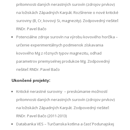
prítomnosti daných nerastných surovín (zdrojov prvkov)
na ložiskách Západných Karpát. Rozšírenie o nové kritické
suroviny (B, Cr, kovový Si, magnezity). Zodpovedný riešiteľ:
RNDr. Pavel Bačo
Potenciálne zdroje surovín na výrobu kovového horčíka –
určenie experimentálnych podmienok získavania
kovového Mg z rôznych typov magnezitu, odhad
parametrov priemyselnej produkcie Mg.
Zodpovedný
riešiteľ: RNDr. Pavel Bačo
Ukončené projekty:
Kritické nerastné suroviny – preskúmanie možností
prítomnosti daných nerastných surovín (zdrojov prvkov)
na ložiskách Západných Karpát. Zodpovedný riešiteľ:
RNDr. Pavel Bačo (2011-2013)
Databanka VES – Turčianska kotlina a časť Podunajskej