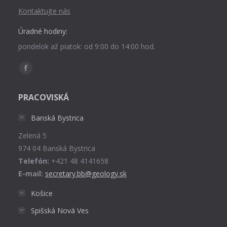
Kontaktujte nás
Úradné hodiny:
pondelok až piatok: od 9:00 do 14:00 hod.
Find us on:
Facebook
page
PRACOVISKÁ
opens
in
Banská Bystrica
new
Zelená 5
window
974 04 Banská Bystrica
Telefón:
+421 48 4141658
E-mail:
secretary.bb@geology.sk
Košice
Spišská Nová Ves