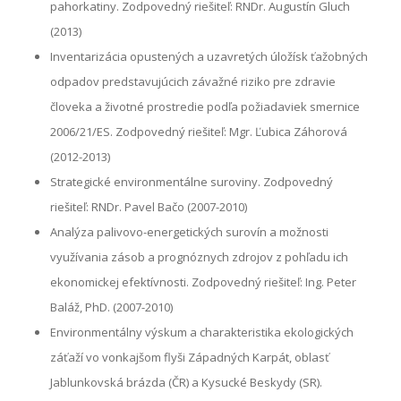
pahorkatiny. Zodpovedný riešiteľ: RNDr. Augustín Gluch
(2013)
Inventarizácia opustených a uzavretých úložísk ťažobných
odpadov predstavujúcich závažné riziko pre zdravie
človeka a životné prostredie podľa požiadaviek smernice
2006/21/ES. Zodpovedný riešiteľ: Mgr. Ľubica Záhorová
(2012-2013)
Strategické environmentálne suroviny. Zodpovedný
riešiteľ: RNDr. Pavel Bačo (2007-2010)
Analýza palivovo-energetických surovín a možnosti
využívania zásob a prognóznych zdrojov z pohľadu ich
ekonomickej efektívnosti. Zodpovedný riešiteľ: Ing. Peter
Baláž, PhD. (2007-2010)
Environmentálny výskum a charakteristika ekologických
záťaží vo vonkajšom flyši Západných Karpát, oblasť
Jablunkovská brázda (ČR) a Kysucké Beskydy (SR).