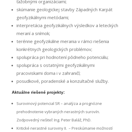
ťažobnými organizáciami;
skúmanie geologickej stavby Západných Karpát
geofyzikálnymi metódami;
interpretácia geofyzikálnych výsledkov a leteckých
meraní a snímok;
terénne geofyzikálne merania v rámci riešenia
konkrétnych geologických problémov;
spolupráca pri hodnotení pôdneho potenciálu;
spolupráca s ostatnými geofyzikálnymi
pracoviskami doma i v zahraničí;
posudkové, poradenské a konzultačné služby.
Aktuálne riešené projekty:
Surovinový potencial SR – analýza a prognózne
prehodnotenie vybraných nerastných surovín.
Zodpovedný riešiteľ: Ing. Peter Baláž, PhD.
Kritické nerastné suroviny II. – Preskúmanie možností