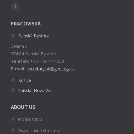
Find us on:
Facebook
page
PRACOVISKÁ
opens
in
Banská Bystrica
new
Zelená 5
window
974 04 Banská Bystrica
Telefón:
+421 48 4141658
E-mail:
secretary.bb@geology.sk
Košice
Spišská Nová Ves
ABOUT US
Profil ústavu
Organizačná štruktúra