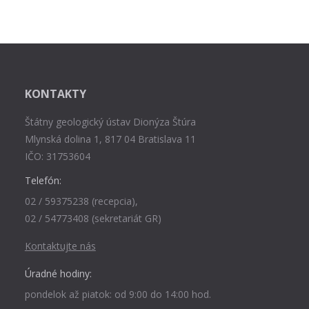
KONTAKTY
Štátny geologický ústav Dionýza Štúra
Mlynská dolina 1, 817 04 Bratislava 11
IČO: 31753604
Telefón:
02 / 59375238 (recepcia),
02 / 54773408 (sekretariát GR)
Kontaktujte nás
Úradné hodiny:
pondelok až piatok: od 9:00 do 14:00 hod.