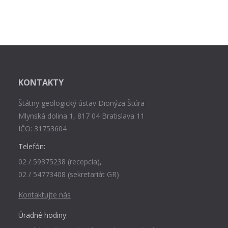
KONTAKTY
Štátny geologický ústav Dionýza Štúra
Mlynská dolina 1, 817 04 Bratislava 11
IČO: 31753604
Telefón:
02 / 59375238 (recepcia),
02 / 54773408 (sekretariát GR)
Kontaktujte nás
Úradné hodiny: