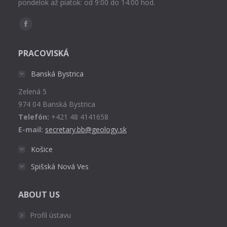
pondelok až piatok: od 9:00 do 14:00 hod.
Find us on:
Facebook
page
PRACOVISKÁ
opens
in
Banská Bystrica
new
Zelená 5
window
974 04 Banská Bystrica
Telefón:
+421 48 4141658
E-mail:
secretary.bb@geology.sk
Košice
Spišská Nová Ves
ABOUT US
Profil ústavu