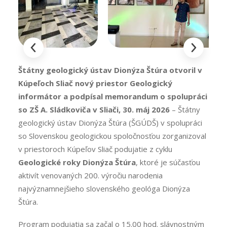
Štátny geologický ústav Dionýza Štúra otvoril v
Kúpeľoch Sliač nový priestor Geologický
informátor a podpísal memorandum o spolupráci
so ZŠ A. Sládkoviča v Sliači
, 30. máj 2026
– Štátny
geologický ústav Dionýza Štúra (ŠGÚDŠ) v spolupráci
so Slovenskou geologickou spoločnosťou zorganizoval
v priestoroch Kúpeľov Sliač podujatie z cyklu
Geologické roky Dionýza Štúra
, ktoré je súčasťou
aktivít venovaných 200. výročiu narodenia
najvýznamnejšieho slovenského geológa Dionýza
Štúra.
Program podujatia sa začal o 15.00 hod. slávnostným