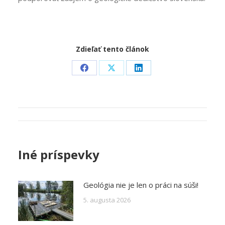
Zdieľať tento článok
Share
Share
Share
on
on
on
Facebook
X
LinkedIn
Post
navigation
Iné príspevky
Geológia nie je len o práci na súši!
5. augusta 2026