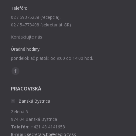
Telefón:
02 / 59375238 (recepcia),
02 / 54773408 (sekretariát GR)
Kontaktujte nás
Úradné hodiny:
pondelok až piatok: od 9:00 do 14:00 hod.
Find us on:
Facebook
page
PRACOVISKÁ
opens
in
Banská Bystrica
new
Zelená 5
window
974 04 Banská Bystrica
Telefón:
+421 48 4141658
E-mail:
secretary.bb@geology.sk