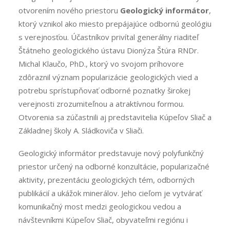
otvorením nového priestoru
Geologický informátor
,
ktorý vznikol ako miesto prepájajúce odbornú geológiu
s verejnosťou. Účastníkov privítal generálny riaditeľ
Štátneho geologického ústavu Dionýza Štúra RNDr.
Michal Klaučo, PhD., ktorý vo svojom príhovore
zdôraznil význam popularizácie geologických vied a
potrebu sprístupňovať odborné poznatky širokej
verejnosti zrozumiteľnou a atraktívnou formou.
Otvorenia sa zúčastnili aj predstavitelia Kúpeľov Sliač a
Základnej školy A. Sládkoviča v Sliači.
Geologický informátor predstavuje nový polyfunkčný
priestor určený na odborné konzultácie, popularizačné
aktivity, prezentáciu geologických tém, odborných
publikácií a ukážok minerálov. Jeho cieľom je vytvárať
komunikačný most medzi geologickou vedou a
návštevníkmi Kúpeľov Sliač, obyvateľmi regiónu i