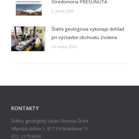
Stredomoria PRESUNUTÁ
2. júna 2026
Štátni geológovia vykonajú dohľad
pri výstavbe obchvatu Zvolena
26. mája 2026
KONTAKTY
Štátny geologický ústav Dionýza Štúra
Mlynská dolina 1, 817 04 Bratislava 11
IČO: 31753604