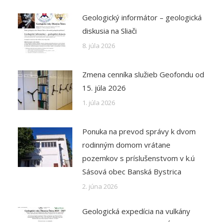
Geologický informátor – geologická
diskusia na Sliači
8. júla 2026
Zmena cenníka služieb Geofondu od
15. júla 2026
1. júla 2026
Ponuka na prevod správy k dvom
rodinným domom vrátane
pozemkov s príslušenstvom v k.ú
Sásová obec Banská Bystrica
2. júna 2026
Geologická expedícia na vulkány