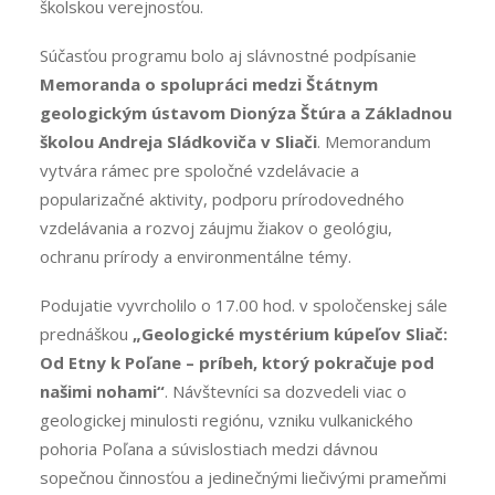
školskou verejnosťou.
Súčasťou programu bolo aj slávnostné podpísanie
Memoranda o spolupráci medzi Štátnym
geologickým ústavom Dionýza Štúra a Základnou
školou Andreja Sládkoviča v Sliači
. Memorandum
vytvára rámec pre spoločné vzdelávacie a
popularizačné aktivity, podporu prírodovedného
vzdelávania a rozvoj záujmu žiakov o geológiu,
ochranu prírody a environmentálne témy.
Podujatie vyvrcholilo o 17.00 hod. v spoločenskej sále
prednáškou
„Geologické mystérium kúpeľov Sliač:
Od Etny k Poľane – príbeh, ktorý pokračuje pod
našimi nohami“
. Návštevníci sa dozvedeli viac o
geologickej minulosti regiónu, vzniku vulkanického
pohoria Poľana a súvislostiach medzi dávnou
sopečnou činnosťou a jedinečnými liečivými prameňmi