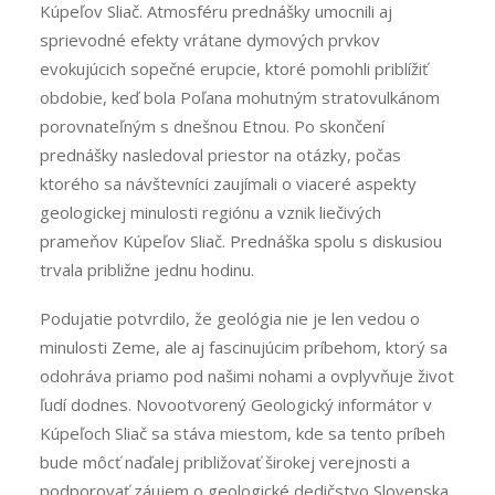
Kúpeľov Sliač. Atmosféru prednášky umocnili aj
sprievodné efekty vrátane dymových prvkov
evokujúcich sopečné erupcie, ktoré pomohli priblížiť
obdobie, keď bola Poľana mohutným stratovulkánom
porovnateľným s dnešnou Etnou. Po skončení
prednášky nasledoval priestor na otázky, počas
ktorého sa návštevníci zaujímali o viaceré aspekty
geologickej minulosti regiónu a vznik liečivých
prameňov Kúpeľov Sliač. Prednáška spolu s diskusiou
trvala približne jednu hodinu.
Podujatie potvrdilo, že geológia nie je len vedou o
minulosti Zeme, ale aj fascinujúcim príbehom, ktorý sa
odohráva priamo pod našimi nohami a ovplyvňuje život
ľudí dodnes. Novootvorený Geologický informátor v
Kúpeľoch Sliač sa stáva miestom, kde sa tento príbeh
bude môcť naďalej približovať širokej verejnosti a
podporovať záujem o geologické dedičstvo Slovenska.