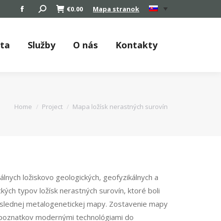
Search:
€
0.00
Mapa stranok
Facebook
page
opens
áta
Služby
O nás
Kontakty
in
new
window
You are here:
Home
Project
Mapa ložísk nerastných surovín
lnych ložiskovo geologických, geofyzikálnych a
ch typov ložísk nerastných surovín, ktoré boli
slednej metalogenetickej mapy. Zostavenie mapy
h poznatkov modernými technológiami do