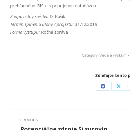
prehľadného GIS-u s pripojenou databázou.
Zodpovedný riešiteľ:
D. Kúšik
Termín splnenia úlohy / projektu:
31.12.2019
Forma výstupu:
Ročná správa
Category:
Veda a výskum
Zdieľajte tento 
Share
Shar
on
on
Facebook
X
Project
PREVIOUS
navigation
Potenciálne zdroje Si surovín