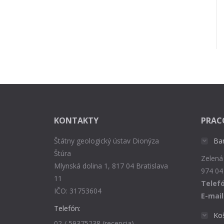
KONTAKTY
PRAC
Štátny geologický ústav Dionýza
Ba
Štúra
Zelená
Mlynská dolina 1, 817 04 Bratislava
974 04
11
Telefó
IČO: 31753604
E-mail
Telefón:
Ko
02 / 59375238 (recepcia),