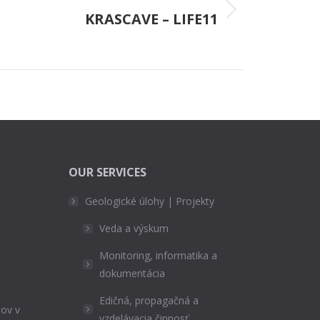
KRASCAVE – LIFE11
Next
roject:
OUR SERVICES
Geologické úlohy | Projekty
Veda a výskum
Monitoring, informatika a
dokumentácia
Edičná, propagačná a
ov v
vzdelávacia činnosť