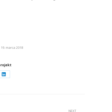
19. marca 2018
projekt
e
Share
on
LinkedIn
NEXT