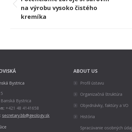
na výrobu vysoko čistého
Previous
project:
p
kremíka
OVISKÁ
ABOUT US
nská Bystrica
Profil ústavu
 5
Organizačná štruktúra
 Banská Bystrica
Objednávky, faktúry a VO
n:
+421 48 4141658
:
secretary.bb@geology.sk
História
šice
Spracúvanie osobných údaj