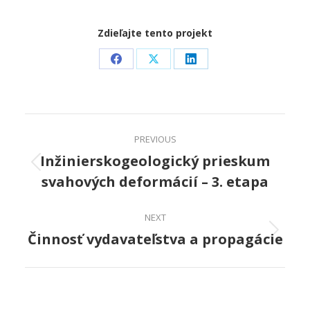
Zdieľajte tento projekt
Share
Share
Share
on
on
on
Facebook
X
LinkedIn
Project
PREVIOUS
navigation
Inžinierskogeologický prieskum
Previous
svahových deformácií – 3. etapa
project:
NEXT
Činnosť vydavateľstva a propagácie
Next
project: