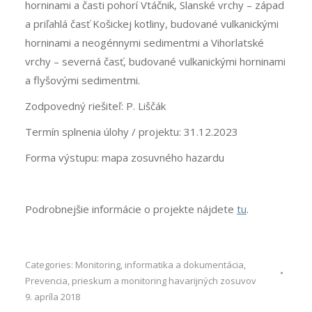
horninami a časti pohorí Vtáčnik, Slanské vrchy – západ
a priľahlá časť Košickej kotliny, budované vulkanickými
horninami a neogénnymi sedimentmi a Vihorlatské
vrchy – severná časť, budované vulkanickými horninami
a flyšovými sedimentmi.
Zodpovedný riešiteľ: P. Liščák
Termín splnenia úlohy / projektu: 31.12.2023
Forma výstupu: mapa zosuvného hazardu
Podrobnejšie informácie o projekte nájdete
tu
.
Categories:
Monitoring, informatika a dokumentácia
,
Prevencia, prieskum a monitoring havarijných zosuvov
9. apríla 2018