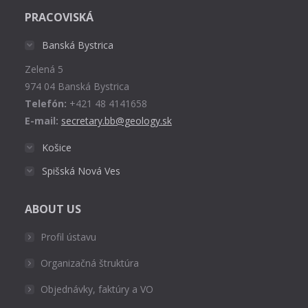
page
PRACOVISKÁ
opens
in
Banská Bystrica
new
Zelená 5
window
974 04 Banská Bystrica
Telefón:
+421 48 4141658
E-mail:
secretary.bb@geology.sk
Košice
Spišská Nová Ves
ABOUT US
Profil ústavu
Organizačná štruktúra
Objednávky, faktúry a VO