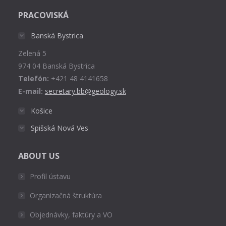
page
PRACOVISKÁ
opens
in
Banská Bystrica
new
Zelená 5
window
974 04 Banská Bystrica
Telefón:
+421 48 4141658
E-mail:
secretary.bb@geology.sk
Košice
Spišská Nová Ves
ABOUT US
Profil ústavu
Organizačná štruktúra
Objednávky, faktúry a VO