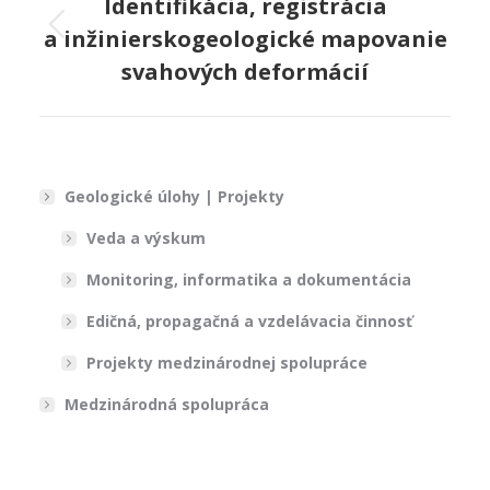
navigation
Identifikácia, registrácia
a inžinierskogeologické mapovanie
Previous
project:
svahových deformácií
Geologické úlohy | Projekty
Veda a výskum
Monitoring, informatika a dokumentácia
Edičná, propagačná a vzdelávacia činnosť
Projekty medzinárodnej spolupráce
Medzinárodná spolupráca