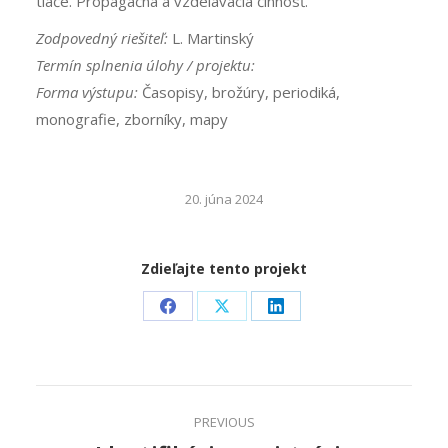
tlače. Propagačná a vzdelávacia činnosť.
Zodpovedný riešiteľ:
L. Martinský
Termín splnenia úlohy / projektu:
Forma výstupu:
Časopisy, brožúry, periodiká,
monografie, zborníky, mapy
20. júna 2024
Zdieľajte tento projekt
Share
Share
Share
on
on
on
Facebook
X
LinkedIn
Project
PREVIOUS