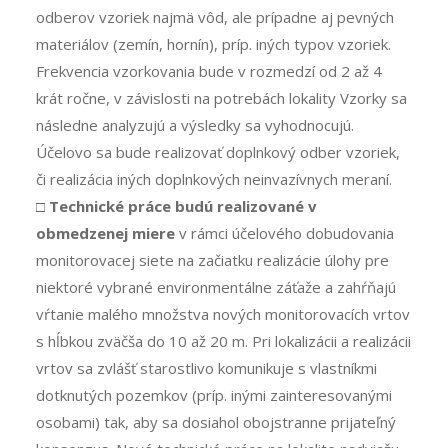
odberov vzoriek najmä vôd, ale prípadne aj pevných
materiálov (zemín, hornín), príp. iných typov vzoriek.
Frekvencia vzorkovania bude v rozmedzí od 2 až 4
krát ročne, v závislosti na potrebách lokality Vzorky sa
následne analyzujú a výsledky sa vyhodnocujú.
Účelovo sa bude realizovať doplnkový odber vzoriek,
či realizácia iných doplnkových neinvazívnych meraní.
□
Technické práce budú realizované v
obmedzenej miere
v rámci účelového dobudovania
monitorovacej siete na začiatku realizácie úlohy pre
niektoré vybrané environmentálne záťaže a zahŕňajú
vŕtanie malého množstva nových monitorovacích vrtov
s hĺbkou zväčša do 10 až 20 m. Pri lokalizácii a realizácii
vrtov sa zvlášť starostlivo komunikuje s vlastníkmi
dotknutých pozemkov (príp. inými zainteresovanými
osobami) tak, aby sa dosiahol obojstranne prijateľný