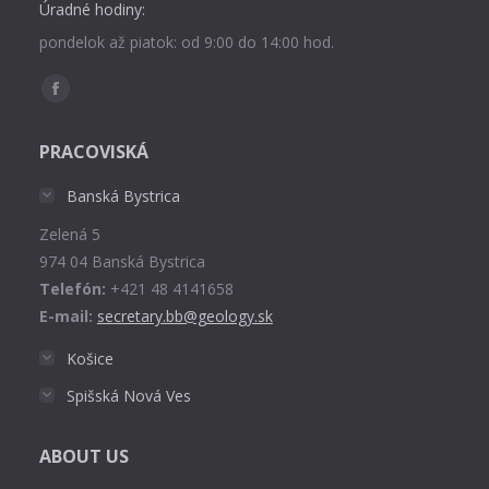
Úradné hodiny:
pondelok až piatok: od 9:00 do 14:00 hod.
Find us on:
Facebook
page
PRACOVISKÁ
opens
in
Banská Bystrica
new
Zelená 5
window
974 04 Banská Bystrica
Telefón:
+421 48 4141658
E-mail:
secretary.bb@geology.sk
Košice
Spišská Nová Ves
ABOUT US