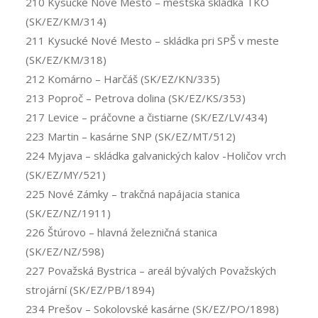
210 Kysucké Nové Mesto – mestská skládka TKO
(SK/EZ/KM/314)
211 Kysucké Nové Mesto – skládka pri SPŠ v meste
(SK/EZ/KM/318)
212 Komárno – Harčáš (SK/EZ/KN/335)
213 Poproč – Petrova dolina (SK/EZ/KS/353)
217 Levice – práčovne a čistiarne (SK/EZ/LV/434)
223 Martin – kasárne SNP (SK/EZ/MT/512)
224 Myjava – skládka galvanických kalov -Holičov vrch
(SK/EZ/MY/521)
225 Nové Zámky – trakčná napájacia stanica
(SK/EZ/NZ/1911)
226 Štúrovo – hlavná železničná stanica
(SK/EZ/NZ/598)
227 Považská Bystrica – areál bývalých Považských
strojární (SK/EZ/PB/1894)
234 Prešov – Sokolovské kasárne (SK/EZ/PO/1898)