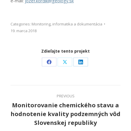
e-mail:
jozef.kordik@geology.sk
Categories:
Monitoring, informatika a dokumentácia
19. marca 2018
Zdieľajte tento projekt
Share
Share
Share
on
on
on
Facebook
X
LinkedIn
Project
PREVIOUS
navigation
Monitorovanie chemického stavu a
hodnotenie kvality podzemných vôd
Previous
project:
Slovenskej republiky