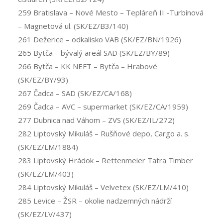
259 Bratislava – Nové Mesto – Tepláreň II -Turbínová
– Magnetová ul. (SK/EZ/B3/140)
261 Dežerice – odkalisko VAB (SK/EZ/BN/1926)
265 Bytča – bývalý areál SAD (SK/EZ/BY/89)
266 Bytča – KK NEFT – Bytča – Hrabové
(SK/EZ/BY/93)
267 Čadca – SAD (SK/EZ/CA/168)
269 Čadca – AVC – supermarket (SK/EZ/CA/1959)
277 Dubnica nad Váhom – ZVS (SK/EZ/IL/272)
282 Liptovský Mikuláš – Rušňové depo, Cargo a. s.
(SK/EZ/LM/1884)
283 Liptovský Hrádok – Rettenmeier Tatra Timber
(SK/EZ/LM/403)
284 Liptovský Mikuláš – Velvetex (SK/EZ/LM/410)
285 Levice – ŽSR – okolie nadzemných nádrží
(SK/EZ/LV/437)