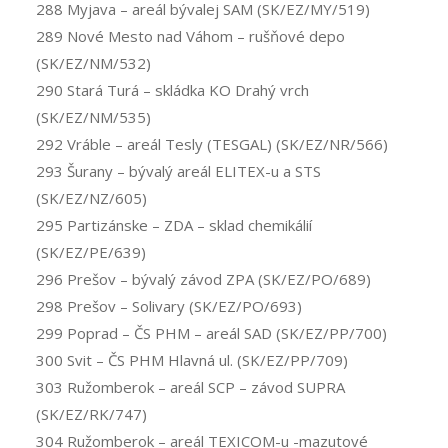
288 Myjava – areál bývalej SAM (SK/EZ/MY/519)
289 Nové Mesto nad Váhom – rušňové depo
(SK/EZ/NM/532)
290 Stará Turá – skládka KO Drahý vrch
(SK/EZ/NM/535)
292 Vráble – areál Tesly (TESGAL) (SK/EZ/NR/566)
293 Šurany – bývalý areál ELITEX-u a STS
(SK/EZ/NZ/605)
295 Partizánske – ZDA – sklad chemikálií
(SK/EZ/PE/639)
296 Prešov – bývalý závod ZPA (SK/EZ/PO/689)
298 Prešov – Solivary (SK/EZ/PO/693)
299 Poprad – ČS PHM – areál SAD (SK/EZ/PP/700)
300 Svit – ČS PHM Hlavná ul. (SK/EZ/PP/709)
303 Ružomberok – areál SCP – závod SUPRA
(SK/EZ/RK/747)
304 Ružomberok – areál TEXICOM-u -mazutové