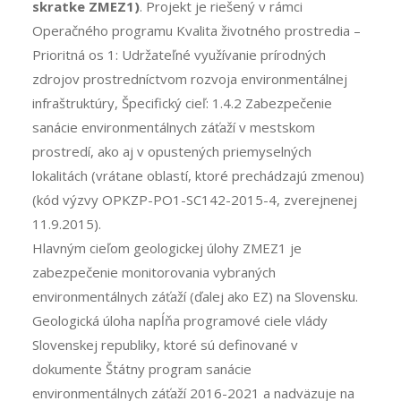
skratke ZMEZ1)
. Projekt je riešený v rámci
Operačného programu Kvalita životného prostredia –
Prioritná os 1: Udržateľné využívanie prírodných
zdrojov prostredníctvom rozvoja environmentálnej
infraštruktúry, Špecifický cieľ: 1.4.2 Zabezpečenie
sanácie environmentálnych záťaží v mestskom
prostredí, ako aj v opustených priemyselných
lokalitách (vrátane oblastí, ktoré prechádzajú zmenou)
(kód výzvy OPKZP-PO1-SC142-2015-4, zverejnenej
11.9.2015).
Hlavným cieľom geologickej úlohy ZMEZ1 je
zabezpečenie monitorovania vybraných
environmentálnych záťaží (ďalej ako EZ) na Slovensku.
Geologická úloha napĺňa programové ciele vlády
Slovenskej republiky, ktoré sú definované v
dokumente Štátny program sanácie
environmentálnych záťaží 2016-2021 a nadväzuje na