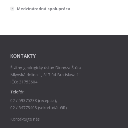
Medzinárodná spolupráca
KONTAKTY
Štátny geologický ústav Dionýza Štúra
Mlynská dolina 1, 817 04 Bratislava 11
IČO: 31753604
Telefón:
02 / 59375238 (recepcia),
02 / 54773408 (sekretariát GR)
Kontaktujte nás