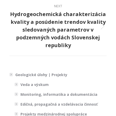
NEXT
Hydrogeochemická charakterizácia
kvality a posúdenie trendov kvality
sledovaných parametrov v
Next
project:
podzemných vodách Slovenskej
republiky
Geologické úlohy | Projekty
Veda a výskum
Monitoring, informatika a dokumentácia
Edičná, propagačná a vzdelávacia činnosť
Projekty medzinárodnej spolupráce