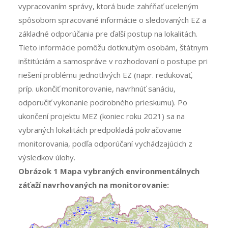
vypracovaním správy, ktorá bude zahŕňať uceleným
spôsobom spracované informácie o sledovaných EZ a
základné odporúčania pre ďalší postup na lokalitách.
Tieto informácie pomôžu dotknutým osobám, štátnym
inštitúciám a samospráve v rozhodovaní o postupe pri
riešení problému jednotlivých EZ (napr. redukovať,
príp. ukončiť monitorovanie, navrhnúť sanáciu,
odporučiť vykonanie podrobného prieskumu). Po
ukončení projektu MEZ (koniec roku 2021) sa na
vybraných lokalitách predpokladá pokračovanie
monitorovania, podľa odporúčaní vychádzajúcich z
výsledkov úlohy.
Obrázok 1 Mapa vybraných environmentálnych
záťaží navrhovaných na monitorovanie: