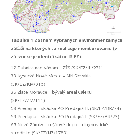
Tabuľka 1 Zoznam vybraných environmentálnych
záťaží na ktorých sa realizuje monitorovanie (v
zátvorke je identifikátor IS EZ):
12 Dubnica nad Váhom – ZŤS (SK/EZ/IL/271)
33 Kysucké Nové Mesto – NN Slovakia
(SK/EZ/KM/315)
35 Zlaté Moravce – bývalý areál Calexu
(SK/EZ/ZM/111)
58 Predajná – skládka PO Predajná II. (SK/EZ/BR/74)
59 Predajná – skládka PO Predajná I. (SK/EZ/BR/73)
65 Nové Zámky – rušňové depo – diagnostické
stredisko (SK/EZ/NZ/1789)