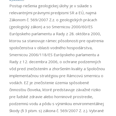
Postup riešenia geologickej úlohy je v súlade s
relevantnými právnymi predpismi SR a EÚ, najmä
Zákonom č. 569/2007 Z.z. o geologických prácach
(geologický zákon) a so Smernicou 2000/60/ES
Európskeho parlamentu a Rady z 28. októbra 2000,
ktorou sa stanovuje rámec pôsobnosti pre opatrenia
spoločenstva v oblasti vodného hospodárstva,
Smernicou 2006/118/ES Európskeho parlamentu a
Rady z 12. decembra 2006, o ochrane podzemných
vôd pred znečistením a zhoršením kvality a Spoločnou
implementačnou stratégiou pre Rámcovú smernicu o
vodách. EZ je znečistenie územia spôsobené
činnosťou človeka, ktoré predstavuje závažné riziko
pre ľudské zdravie alebo horninové prostredie,
podzemnú vodu a pôdu s výnimkou environmentálnej
škody (§ 3 písm. s) zákona č. 569/2007 Z. z.). Vybrané