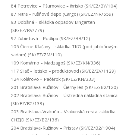
84 Petrovice – Pšurnovice – ihrisko (SK/EZ/BY/104)
87 Nitra – rušňové depo (Cargo) (SK/EZ/NR/559)
93 Dobšiná – skládka odpadov Bingarten
(SK/EZ/RV/779)
97 Ľubietová – Podlipa (SK/EZ/BB/12)
105 Čierne Kľačany – skládka TKO (pod jabloňovým
sadom) (SK/EZ/ZM/110)
109 Komárno – Madzagoš (SK/EZ/KN/336)
117 Sliač – letisko – produktovod (SK/EZ/ZV/1129)
124 Kolárovo – Pačérok (SK/EZ/KN/333)
201 Bratislava-Ružinov – Čierny les (SK/EZ/B2/120)
202 Bratislava-Ružinov – Ústredná nákladná stanica
(SK/EZ/B2/133)
203 Bratislava-Vrakuňa – Vrakunská cesta -skládka
CHZJD (SK/EZ/B2/136)
204 Bratislava-Ružinov – Prístav (SK/EZ/B2/1904)