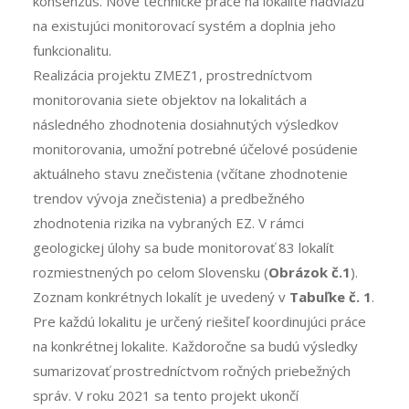
konsenzus. Nové technické práce na lokalite nadviažu
na existujúci monitorovací systém a doplnia jeho
funkcionalitu.
Realizácia projektu ZMEZ1, prostredníctvom
monitorovania siete objektov na lokalitách a
následného zhodnotenia dosiahnutých výsledkov
monitorovania, umožní potrebné účelové posúdenie
aktuálneho stavu znečistenia (včítane zhodnotenie
trendov vývoja znečistenia) a predbežného
zhodnotenia rizika na vybraných EZ. V rámci
geologickej úlohy sa bude monitorovať 83 lokalít
rozmiestnených po celom Slovensku (
Obrázok č.1
).
Zoznam konkrétnych lokalít je uvedený v
Tabuľke č. 1
.
Pre každú lokalitu je určený riešiteľ koordinujúci práce
na konkrétnej lokalite. Každoročne sa budú výsledky
sumarizovať prostredníctvom ročných priebežných
správ. V roku 2021 sa tento projekt ukončí