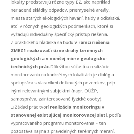
lokality predstavujú rôzne typy EZ, ako napríklad
neriadené skládky odpadov, priemyselné areály,
miesta starých ekologických havárií, haldy a odkaliská,
atď. v rôznych geologických podmienkach, ktoré si
vyžadujú individuálny špecifický prístup riešenia.
Z praktického hľadiska sa budú
v rámci riešenia
ZMEZ1 realizovať rôzne druhy terénnych
geologických a v menšej miere geologicko-
technických prác.
Dôležitou súčasťou realizácie
monitorovania na konkrétnych lokalitách je dialóg a
spolupráca s vlastníkmi dotknutých pozemkov, príp.
inými relevantnými subjektmi (napr. OÚŽP,
samospráva, zainteresované fyzické osoby).
□ Základ prác tvorí
realizácia monitoringu v
stanovenej existujúcej monitorovacej sieti
, podľa
vypracovaného programu monitorovania – ten
pozostáva najmä z pravidelných terénnych meraní,