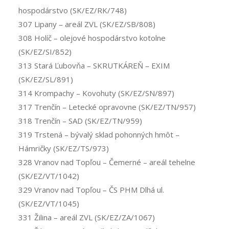
hospodárstvo (SK/EZ/RK/748)
307 Lipany – areál ZVL (SK/EZ/SB/808)
308 Holíč – olejové hospodárstvo kotolne
(SK/EZ/SI/852)
313 Stará Ľubovňa – SKRUTKÁREŇ – EXIM
(SK/EZ/SL/891)
314 Krompachy – Kovohuty (SK/EZ/SN/897)
317 Trenčín – Letecké opravovne (SK/EZ/TN/957)
318 Trenčín – SAD (SK/EZ/TN/959)
319 Trstená – bývalý sklad pohonných hmôt –
Hámričky (SK/EZ/TS/973)
328 Vranov nad Topľou – Čemerné – areál tehelne
(SK/EZ/VT/1042)
329 Vranov nad Topľou – ČS PHM Dlhá ul.
(SK/EZ/VT/1045)
331 Žilina – areál ZVL (SK/EZ/ZA/1067)