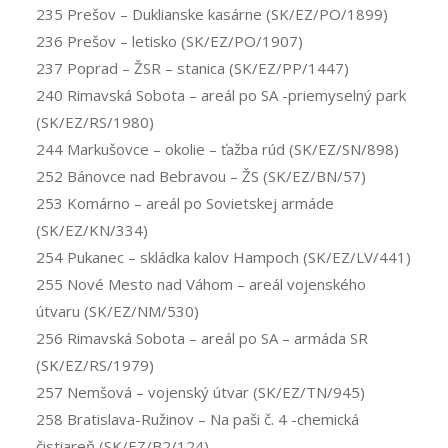
235 Prešov – Duklianske kasárne (SK/EZ/PO/1899)
236 Prešov – letisko (SK/EZ/PO/1907)
237 Poprad – ŽSR – stanica (SK/EZ/PP/1447)
240 Rimavská Sobota – areál po SA -priemyselný park
(SK/EZ/RS/1980)
244 Markušovce – okolie – ťažba rúd (SK/EZ/SN/898)
252 Bánovce nad Bebravou – ŽS (SK/EZ/BN/57)
253 Komárno – areál po Sovietskej armáde
(SK/EZ/KN/334)
254 Pukanec – skládka kalov Hampoch (SK/EZ/LV/441)
255 Nové Mesto nad Váhom – areál vojenského
útvaru (SK/EZ/NM/530)
256 Rimavská Sobota – areál po SA – armáda SR
(SK/EZ/RS/1979)
257 Nemšová – vojenský útvar (SK/EZ/TN/945)
258 Bratislava-Ružinov – Na paši č. 4 -chemická
čistiareň (SK/EZ/B2/124)