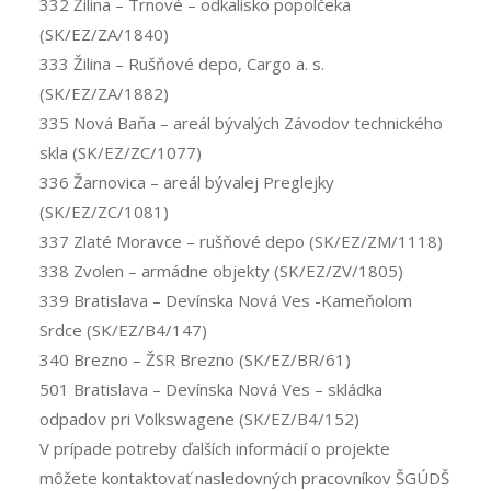
332 Žilina – Trnové – odkalisko popolčeka
(SK/EZ/ZA/1840)
333 Žilina – Rušňové depo, Cargo a. s.
(SK/EZ/ZA/1882)
335 Nová Baňa – areál bývalých Závodov technického
skla (SK/EZ/ZC/1077)
336 Žarnovica – areál bývalej Preglejky
(SK/EZ/ZC/1081)
337 Zlaté Moravce – rušňové depo (SK/EZ/ZM/1118)
338 Zvolen – armádne objekty (SK/EZ/ZV/1805)
339 Bratislava – Devínska Nová Ves -Kameňolom
Srdce (SK/EZ/B4/147)
340 Brezno – ŽSR Brezno (SK/EZ/BR/61)
501 Bratislava – Devínska Nová Ves – skládka
odpadov pri Volkswagene (SK/EZ/B4/152)
V prípade potreby ďalších informácií o projekte
môžete kontaktovať nasledovných pracovníkov ŠGÚDŠ