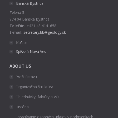
in
Banská Bystrica
new
Zelená 5
window
974 04 Banská Bystrica
Telefón:
+421 48 4141658
E-mail:
secretary.bb@geology.sk
Košice
Spišská Nová Ves
ABOUT US
Profil ústavu
Organizačná štruktúra
Objednávky, faktúry a VO
História
Spracúvanie osobných údajov v podmienkach