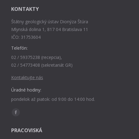
KONTAKTY
Štátny geologický ústav Dionýza Štúra
Mlynská dolina 1, 817 04 Bratislava 11
IČO: 31753604
Telefón:
02 / 59375238 (recepcia),
02 / 54773408 (sekretariát GR)
Kontaktujte nás
Úradné hodiny:
pondelok až piatok: od 9:00 do 14:00 hod.
Find us on:
Facebook
page
PRACOVISKÁ
opens