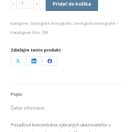
Množstvo
Pridať do košíka
﹣
﹢
Kategórie:
Geologické monografie
,
Geologické monografie
Katalógové číslo:
299
Zdieľajte tento produkt
Share
Share
Share
on
on
on
X
LinkedIn
Facebook
Popis
Ďalšie informácie
Pozaďová koncentrácia vybraných ukazovateľov v