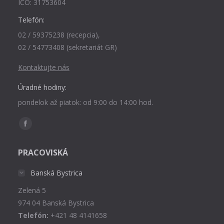
IČO: 31753604
Telefón:
02 / 59375238 (recepcia),
02 / 54773408 (sekretariát GR)
Kontaktujte nás
Úradné hodiny:
pondelok až piatok: od 9:00 do 14:00 hod.
Find us on:
Facebook
page
PRACOVISKÁ
opens
in
Banská Bystrica
new
Zelená 5
window
974 04 Banská Bystrica
Telefón:
+421 48 4141658