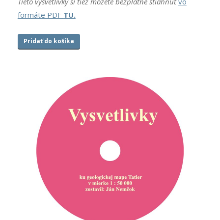
Tieto vysvetlivky si tiež môžete bezplatne stiahnuť
vo
formáte PDF
TU.
Pridať do košíka