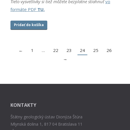
Tieto vysvetlivky si tiež môžete bezplatne stiahnuť
vo
formáte PDF
TU.
Pridať do košíka
←
1
…
22
23
24
25
26
→
KONTAKTY
Štátny geologický ústav Dionýza Štúra
Mlynská dolina 1, 817 04 Bratislava 11