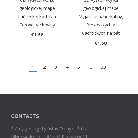
geologickej mape
geologickej mape
Lučenskej kotliny a
Myjavske pahorkatiny,
Cerovej vrchoviny
Brezovských a
Čachtických Karpát
€
1.58
€
1.58
1
2
3
4
5
…
33
→
CONTACTS
Štátny geologický ústav Dionýza Štúra
Mlynská dolina 1, 817 04 Bratislava 11