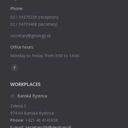
Phone:
02 / 59375238 (reception),
02 / 54773408 (secretary)
secretary@geology.sk
Office hours:
Monday to Friday: from 9:00 to 14:00.
Find us on:
Facebook
page
WORKPLACES
opens
in
Banská Bystrica
new
Zelená 5
window
974 04 Banská Bystrica
Phone:
+421 48 4141658
E-mail:
secretary.bb@geology.sk