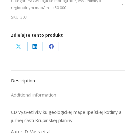
Categories:
Geologické monografie
,
Vyvsetlivky k
regionálnym mapám 1 : 50 000
SKU:
303
Zdieľajte tento produkt
Share
Share
Share
on
on
on
X
LinkedIn
Facebook
Description
Additional information
CD Vysvetlivky ku geologickej mape Ipeľskej kotliny a
južnej časti Krupinskej planiny
Autor: D. Vass et al.