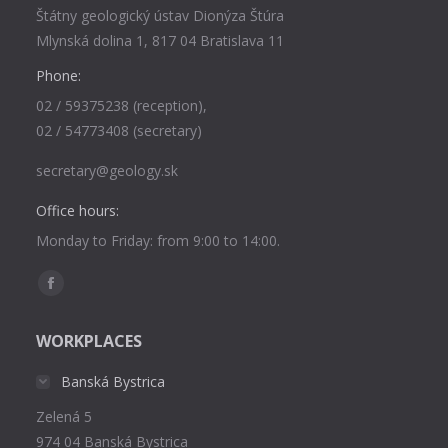
Štátny geologický ústav Dionýza Štúra
Mlynská dolina 1, 817 04 Bratislava 11
Phone:
02 / 59375238 (reception),
02 / 54773408 (secretary)
secretary@geology.sk
Office hours:
Monday to Friday: from 9:00 to 14:00.
Find us on:
Facebook
page
WORKPLACES
opens
in
Banská Bystrica
new
Zelená 5
window
974 04 Banská Bystrica