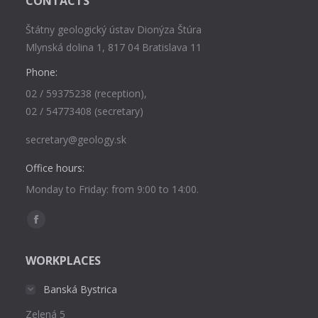
CONTACTS
Štátny geologický ústav Dionýza Štúra
Mlynská dolina 1, 817 04 Bratislava 11
Phone:
02 / 59375238 (reception),
02 / 54773408 (secretary)
secretary@geology.sk
Office hours:
Monday to Friday: from 9:00 to 14:00.
Find us on:
Facebook
page
WORKPLACES
opens
in
Banská Bystrica
new
Zelená 5