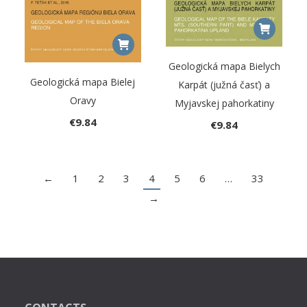
Geologická mapa Bielych
Geologická mapa Bielej
Karpát (južná časť) a
Oravy
Myjavskej pahorkatiny
€
9.84
€
9.84
←
1
2
3
4
5
6
…
33
→