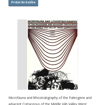
Pridať do košíka
Microfauna and lithostratigraphy of the Paleogene and
adjacent Cretaceous of the Middle Váh Valley (West