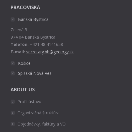
page
PRACOVISKÁ
opens
in
Banská Bystrica
new
Zelená 5
window
974 04 Banská Bystrica
Telefón:
+421 48 4141658
E-mail:
secretary.bb@geology.sk
Košice
Spišská Nová Ves
ABOUT US
Profil ústavu
Organizačná štruktúra
Objednávky, faktúry a VO