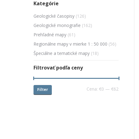
Kategórie
Geologické časopisy
(126)
Geologické monografie
(162)
Prehľadné mapy
(61)
Regionálne mapy v mierke 1 : 50 000
(56)
Špeciálne a tematické mapy
(18)
Filtrovať podľa ceny
Cena:
€0
—
€62
Filter