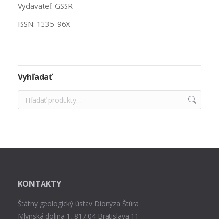
Vydavateľ: GSSR
ISSN: 1335-96X
Vyhľadať
KONTAKTY
Štátny geologický ústav Dionýza Štúra
Mlynská dolina 1, 817 04 Bratislava 11