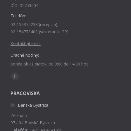
IČO: 31753604
Telefón:
02 / 59375238 (recepcia),
02 / 54773408 (sekretariát GR)
Kontaktujte nás
Úradné hodiny:
pondelok až piatok: od 9:00 do 14:00 hod.
Find us on:
Facebook
page
PRACOVISKÁ
opens
in
Banská Bystrica
new
Zelená 5
window
974 04 Banská Bystrica
Telefón:
+421 48 4141658