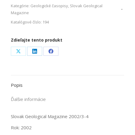
Kategórie:
Geologické časopisy
,
Slovak Geological
Magazine
Katalógové číslo:
194
Zdieľajte tento produkt
Share
Share
Share
on
on
on
X
LinkedIn
Facebook
Popis
Ďalšie informácie
Slovak Geological Magazine 2002/3-4
Rok: 2002