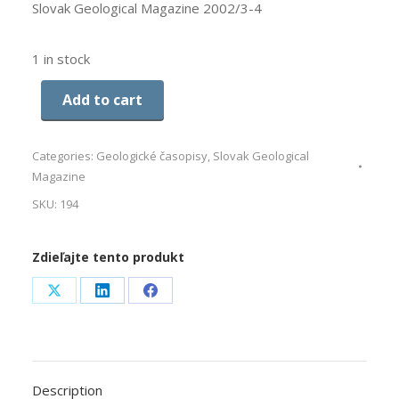
Slovak Geological Magazine 2002/3-4
1 in stock
Add to cart
Categories:
Geologické časopisy
,
Slovak Geological
Magazine
SKU:
194
Zdieľajte tento produkt
Share
Share
Share
on
on
on
X
LinkedIn
Facebook
Description