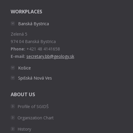
page
WORKPLACES
opens
in
Banská Bystrica
new
Zelená 5
window
974 04 Banská Bystrica
Phone:
+421 48 4141658
E-mail:
secretary.bb@geology.sk
Košice
Spišská Nová Ves
ABOUT US
Profile of SGIDŠ
Organization Chart
History