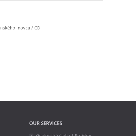
onského Inovca / CD
OUR SERVICES
Geologické úlohy | Projekty