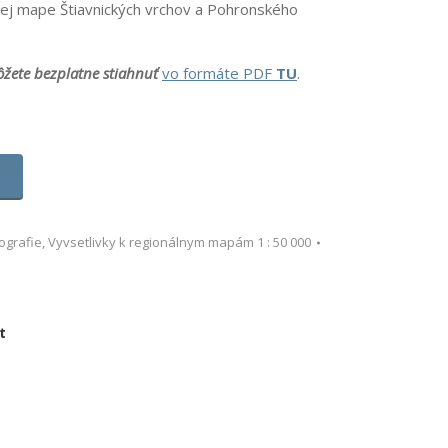
kej mape Štiavnických vrchov a Pohronského
môžete bezplatne
stiahnuť
vo formáte PDF
TU
.
ografie
,
Vyvsetlivky k regionálnym mapám 1 : 50 000
t
re
ebook