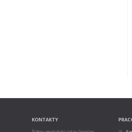
KONTAKTY
PRAC
Štátny geologický ústav Dionýza
Ba