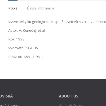
Popis
Ďalšie informácie
Vysvetlivky ku geologickej mape Štiavnických vrchov a Pohr
Autor: V. Konečný et al.
Rok: 1998
Vydavateľ: ŠGÚDŠ
ISBN: 80-85314-93-2
OVISKÁ
ABOUT US
nská Bystrica
Profil ústavu