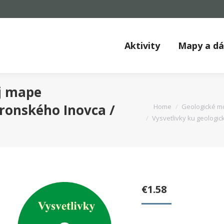
Aktivity
Mapy a d
ej mape
You are here:
ronského Inovca /
Home
Geologické m
Vysvetlivky ku geologi
€
1.58