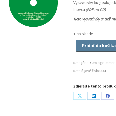
Vysvetlivky ku geologic
Inovca
(PDF na CD)
Tieto vysvetlivky si tiež 
1 na sklade
Pridať do košíka
Kategórie:
Geologické mon
Katalógové číslo:
334
Zdieľajte tento produk
Share
Share
Sha
on
on
on
X
LinkedIn
Fac