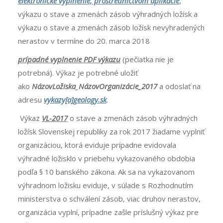
elektronické vyplnenie, prostredníctvom aplikácie
,
výkazu o stave a zmenách zásob výhradných ložísk a
výkazu o stave a zmenách zásob ložísk nevyhradených
nerastov v termíne do 20. marca 2018
prípadné vyplnenie PDF výkazu
(pečiatka nie je
potrebná). Výkaz je potrebné uložiť
ako
NázovLožiska
_
NázovOrganizácie_2017
a odoslať na
adresu
vykazy[a]geology.sk
.
Výkaz
VL-2017
o stave a zmenách zásob výhradných
ložísk Slovenskej republiky za rok 2017 žiadame vyplniť
organizáciou, ktorá eviduje prípadne evidovala
výhradné ložisklo v priebehu vykazovaného obdobia
podľa § 10 banského zákona. Ak sa na vykazovanom
výhradnom ložisku eviduje, v súlade s Rozhodnutím
ministerstva o schválení zásob, viac druhov nerastov,
organizácia vyplní, prípadne zašle príslušný výkaz pre