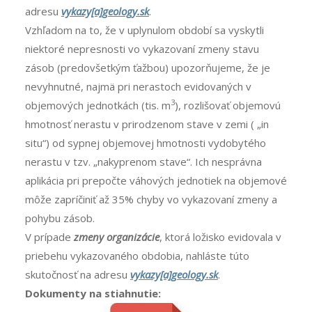
adresu
vykazy[a]geology.sk
.
Vzhľadom na to, že v uplynulom období sa vyskytli
niektoré nepresnosti vo vykazovaní zmeny stavu
zásob (predovšetkým ťažbou) upozorňujeme, že je
nevyhnutné, najmä pri nerastoch evidovaných v
3
objemových jednotkách (tis. m
), rozlišovať objemovú
hmotnosť nerastu v prirodzenom stave v zemi ( „in
situ“) od sypnej objemovej hmotnosti vydobytého
nerastu v tzv. „nakyprenom stave“. Ich nesprávna
aplikácia pri prepočte váhových jednotiek na objemové
môže zapríčiniť až 35% chyby vo vykazovaní zmeny a
pohybu zásob.
V prípade
zmeny organizácie
, ktorá ložisko evidovala v
priebehu vykazovaného obdobia, nahláste túto
skutočnosť na adresu
vykazy[a]geology.sk
.
Dokumenty na stiahnutie: