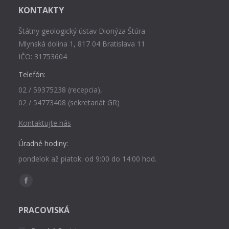
KONTAKTY
Štátny geologický ústav Dionýza Štúra
Mlynská dolina 1, 817 04 Bratislava 11
IČO: 31753604
Telefón:
02 / 59375238 (recepcia),
02 / 54773408 (sekretariát GR)
Kontaktujte nás
Úradné hodiny:
pondelok až piatok: od 9:00 do 14:00 hod.
Find us on:
Facebook
page
PRACOVISKÁ
opens
in