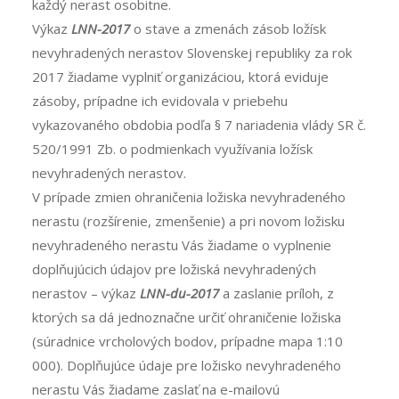
každý nerast osobitne.
Výkaz
LNN-2017
o stave a zmenách zásob ložísk
nevyhradených nerastov Slovenskej republiky za rok
2017 žiadame vyplniť organizáciou, ktorá eviduje
zásoby, prípadne ich evidovala v priebehu
vykazovaného obdobia podľa § 7 nariadenia vlády SR č.
520/1991 Zb. o podmienkach využívania ložísk
nevyhradených nerastov.
V prípade zmien ohraničenia ložiska nevyhradeného
nerastu (rozšírenie, zmenšenie) a pri novom ložisku
nevyhradeného nerastu Vás žiadame o vyplnenie
doplňujúcich údajov pre ložiská nevyhradených
nerastov – výkaz
LNN-du-2017
a zaslanie príloh, z
ktorých sa dá jednoznačne určiť ohraničenie ložiska
(súradnice vrcholových bodov, prípadne mapa 1:10
000). Doplňujúce údaje pre ložisko nevyhradeného
nerastu Vás žiadame zaslať na e-mailovú