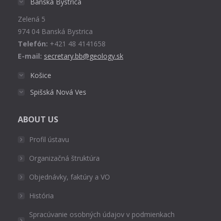
Banská Bystrica
new
Zelená 5
window
974 04 Banská Bystrica
Telefón:
+421 48 4141658
E-mail:
secretary.bb@geology.sk
Košice
Spišská Nová Ves
ABOUT US
Profil ústavu
Organizačná štruktúra
Objednávky, faktúry a VO
História
Spracúvanie osobných údajov v podmienkach