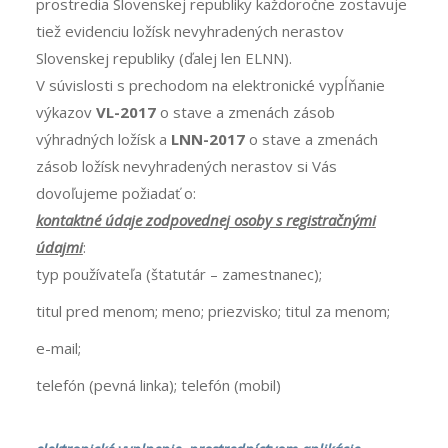
prostredia Slovenskej republiky každoročne zostavuje
tiež evidenciu ložísk nevyhradených nerastov
Slovenskej republiky (ďalej len ELNN).
V súvislosti s prechodom na elektronické vypĺňanie
výkazov
VL-2017
o stave a zmenách zásob
výhradných ložísk a
LNN-2017
o stave a zmenách
zásob ložísk nevyhradených nerastov si Vás
dovoľujeme požiadať o:
kontaktné údaje zodpovednej osoby s registračnými
údajmi
:
typ používateľa (štatutár – zamestnanec);
titul pred menom; meno; priezvisko; titul za menom;
e-mail;
telefón (pevná linka); telefón (mobil)