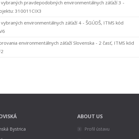
 vybraných pravdepodobných environmentálnych záťaží 3 -
ojektu: 310011CIX3
 vybraných environmentálnych záťaží 4 - ŠGÚDŠ, ITMS kód
QV6
rovania environmentálnych záťaží Slovenska - 2 časť, ITMS kód
F2
OVISKÁ
ABOUT US
nská Bystrica
Profil ústavu