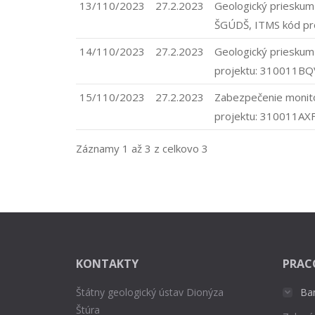
13/110/2023
27.2.2023
Geologický prieskum
ŠGÚDŠ, ITMS kód pr
14/110/2023
27.2.2023
Geologický prieskum
projektu: 310011B
15/110/2023
27.2.2023
Zabezpečenie monito
projektu: 310011AX
Záznamy 1 až 3 z celkovo 3
KONTAKTY
PRAC
Štátny geologický ústav Dionýza
Ba
Štúra