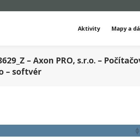
Aktivity
Mapy a d
29_Z – Axon PRO, s.r.o. – Počítačo
o – softvér