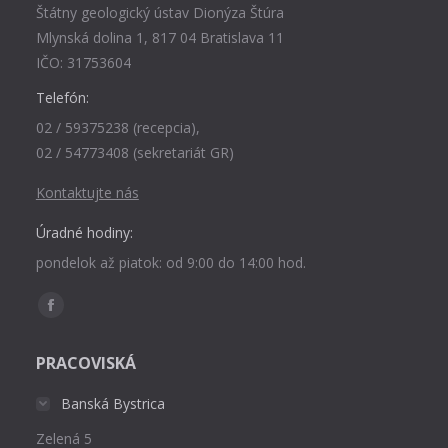
Štátny geologický ústav Dionýza Štúra
Mlynská dolina 1, 817 04 Bratislava 11
IČO: 31753604
Telefón:
02 / 59375238 (recepcia),
02 / 54773408 (sekretariát GR)
Kontaktujte nás
Úradné hodiny:
pondelok až piatok: od 9:00 do 14:00 hod.
Find us on:
Facebook
page
PRACOVISKÁ
opens
in
Banská Bystrica
new
Zelená 5
window