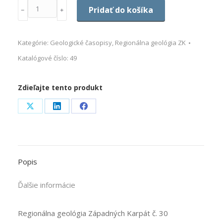
Množstvo
Pridať do košíka
﹣
﹢
Kategórie:
Geologické časopisy
,
Regionálna geológia ZK
Katalógové číslo:
49
Zdieľajte tento produkt
Share
Share
Share
on
on
on
X
LinkedIn
Facebook
Popis
Ďalšie informácie
Regionálna geológia Západných Karpát č. 30