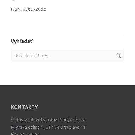
ISSN: 0369-2086
Vyhľadať
KONTAKTY
Štátny geologický ústav Dionýza Štúra
Mlynská dolina 1, 817 04 Bratislava 11
IČO: 31753604