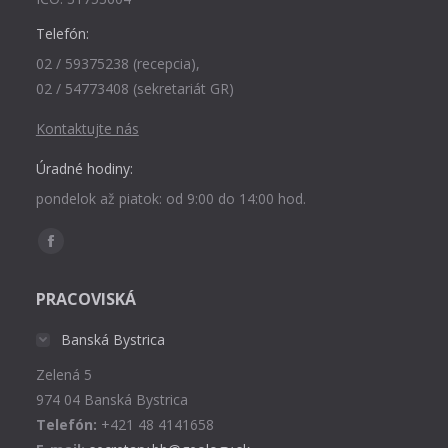
Telefón:
02 / 59375238 (recepcia),
02 / 54773408 (sekretariát GR)
Kontaktujte nás
Úradné hodiny:
pondelok až piatok: od 9:00 do 14:00 hod.
Find us on:
Facebook
page
PRACOVISKÁ
opens
in
Banská Bystrica
new
Zelená 5
window
974 04 Banská Bystrica
Telefón:
+421 48 4141658