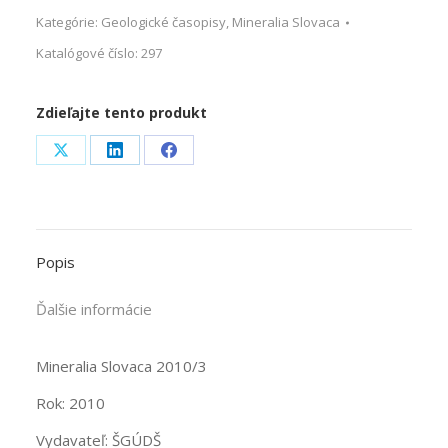
Kategórie:
Geologické časopisy
,
Mineralia Slovaca
Katalógové číslo:
297
Zdieľajte tento produkt
Share
Share
Share
on
on
on
X
LinkedIn
Facebook
Popis
Ďalšie informácie
Mineralia Slovaca 2010/3
Rok: 2010
Vydavateľ: ŠGÚDŠ