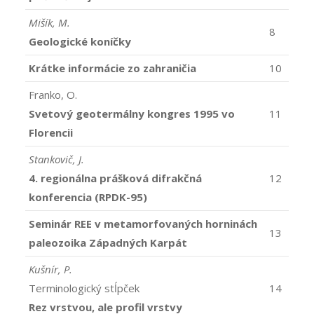
Mišík, M.
8
Geologické koníčky
Krátke informácie zo zahraničia
10
Franko, O.
Svetový geotermálny kongres 1995 vo
11
Florencii
Stankovič, J.
4. regionálna prášková difrakčná
12
konferencia (RPDK-95)
Seminár REE v metamorfovaných horninách
13
paleozoika Západných Karpát
Kušnír, P.
Terminologický stĺpček
14
Rez vrstvou, ale profil vrstvy