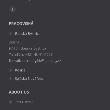
Find us on:
Facebook
page
PRACOVISKÁ
opens
in
Banská Bystrica
new
Zelená 5
window
974 04 Banská Bystrica
Telefón:
+421 48 4141658
E-mail:
secretary.bb@geology.sk
Košice
Spišská Nová Ves
ABOUT US
Profil ústavu