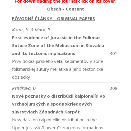
For downloading the journal click on its cover.
Obsah – Content
PÔVODNÉ ČLÁNKY – ORIGINAL PAPERS
Kozur, H. & Mock, R.
First evidence of Jurassic in the Folkmar
Suture Zone of the Meliaticum in Slovakia
and its tectonic implications
301
Prvý dôkaz jurského veku sedimentov v zóne
folkmarskej sutury meliatika a jeho tektonické
dôsledky
Reháková, D.
308
Nové poznatky o distribúcii kalpionelíd vo
vrchnojurských a spodnokriedových
súvrstviach Západných Karpát
New data on calpionellid distribution in the
Upper Jurassic/Lower Cretaceous formations