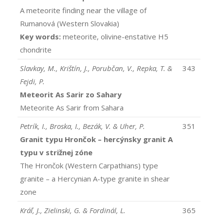
A meteorite finding near the village of
Rumanová (Western Slovakia)
Key words:
meteorite, olivine-enstative H5
chondrite
Slavkay, M., Krištín, J., Porubčan, V., Repka, T. &
343
Fejdi, P.
Meteorit As Sarir zo Sahary
Meteorite As Sarir from Sahara
Petrík, I., Broska, I., Bezák, V. & Uher, P.
351
Granit typu Hrončok – hercýnsky granit A
typu v strižnej zóne
The Hrončok (Western Carpathians) type
granite – a Hercynian A-type granite in shear
zone
Kráľ, J., Zielinski, G. & Fordinál, L.
365