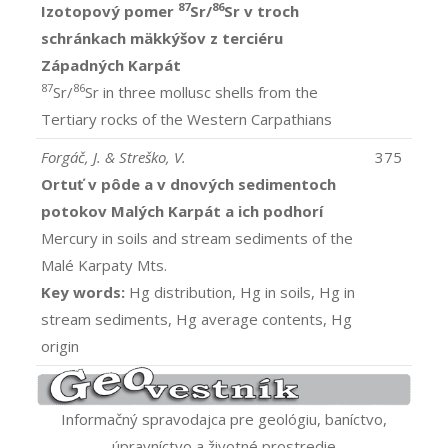
87
86
Izotopový pomer
Sr/
Sr v troch
schránkach mäkkýšov z terciéru
Západných Karpát
87
86
Sr/
Sr in three mollusc shells from the
Tertiary rocks of the Western Carpathians
Forgáč, J. & Streško, V.
375
Ortuť v pôde a v dnových sedimentoch
potokov Malých Karpát a ich podhorí
Mercury in soils and stream sediments of the
Malé Karpaty Mts.
Key words:
Hg distribution, Hg in soils, Hg in
stream sediments, Hg average contents, Hg
origin
Informačný spravodajca pre geológiu, baníctvo,
úpravníctvo a životné prostredie