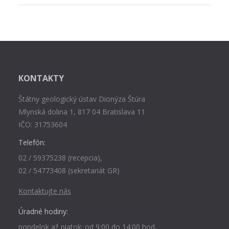
KONTAKTY
Štátny geologický ústav Dionýza Štúra
Mlynská dolina 1, 817 04 Bratislava 11
IČO: 31753604
Telefón:
02 / 59375238 (recepcia),
02 / 54773408 (sekretariát GR)
Kontaktujte nás
Úradné hodiny:
pondelok až piatok: od 9:00 do 14:00 hod.