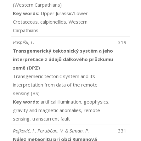
(Western Carpathians)
Key words:
Upper Jurassic/Lower
Cretaceous, calpionellids, Western
Carpathians
Pospíšil, L.
319
Transgemerický tektonický systém a jeho
interpretace z údajů dálkového průzkumu
země (DPZ)
Transgemeric tectonic system and its
interpretation from data of the remote
sensing (RS)
Key words:
artifical illumination, geophysics,
gravity and magnetic anomalies, remote
sensing, transcurrent fault
Rojkovič, I., Porubčan, V. & Siman, P.
331
Nález meteoritu pri obci Rumanová