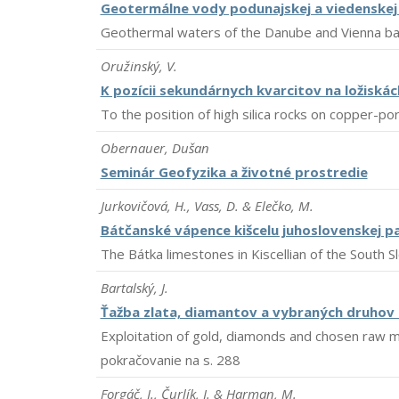
Geotermálne vody podunajskej a viedenskej
Geothermal waters of the Danube and Vienna ba
Oružinský, V.
K pozícii sekundárnych kvarcitov na ložisk
To the position of high silica rocks on copper-p
Obernauer, Dušan
Seminár Geofyzika a životné prostredie
Jurkovičová, H., Vass, D. & Elečko, M.
Bátčanské vápence kišcelu juhoslovenskej p
The Bátka limestones in Kiscellian of the South S
Bartalský, J.
Ťažba zlata, diamantov a vybraných druhov 
Exploitation of gold, diamonds and chosen raw ma
pokračovanie na s. 288
Forgáč, J., Čurlík, J. & Harman, M.