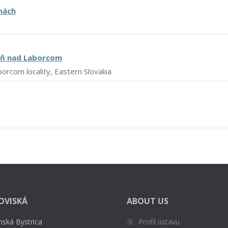
inách
aň nad Laborcom
rcom locality, Eastern Slovakia
OVISKÁ
ABOUT US
nská Bystrica
Profil ústavu