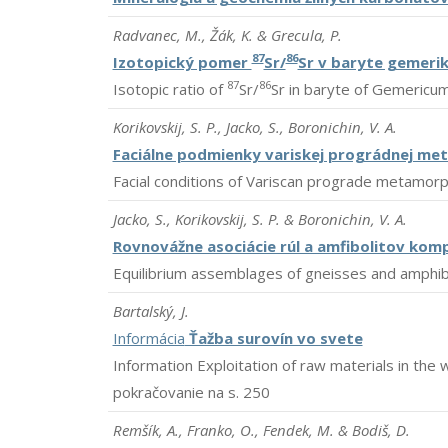
Radvanec, M., Žák, K. & Grecula, P.
87
86
Izotopický pomer
Sr/
Sr v baryte gemeri
87
86
Isotopic ratio of
Sr/
Sr in baryte of Gemericu
Korikovskij, S. P., Jacko, S., Boronichin, V. A.
Faciálne podmienky variskej prográdnej met
Facial conditions of Variscan prograde metamorph
Jacko, S., Korikovskij, S. P. & Boronichin, V. A.
Rovnovážne asociácie rúl a amfibolitov komp
Equilibrium assemblages of gneisses and amphibo
Bartalský, J.
Informácia
Ťažba surovín vo svete
Information Exploitation of raw materials in the 
pokračovanie na s. 250
Remšík, A., Franko, O., Fendek, M. & Bodiš, D.