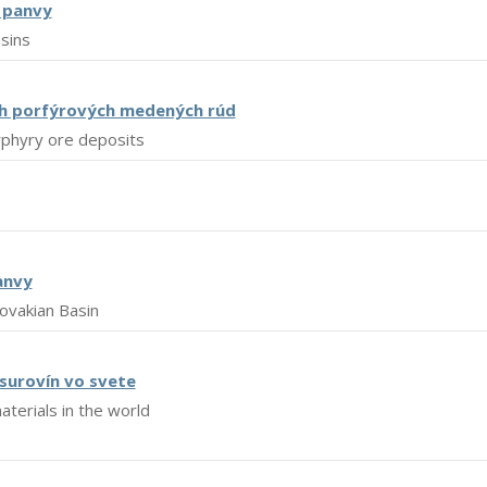
 panvy
sins
ách porfýrových medených rúd
orphyry ore deposits
anvy
lovakian Basin
surovín vo svete
terials in the world