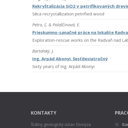
Rekryštalizácia SiO2 v petrifikovaných drev
Silica recrystallization petrified wood
Petro, Ľ. & Polaščinová, E.
Prieskumno-sanačné práce na lokalite Radv
Exploration-rescue works on the Radvaň nad Labo
Bartalský, J.
Ing. Arpád Abonyi, šesťdesiatročný
Sixty years of Ing. Arpád Abonyi
KONTAKTY
PRAC
Štátny geologický ústav Dionýza
Ba