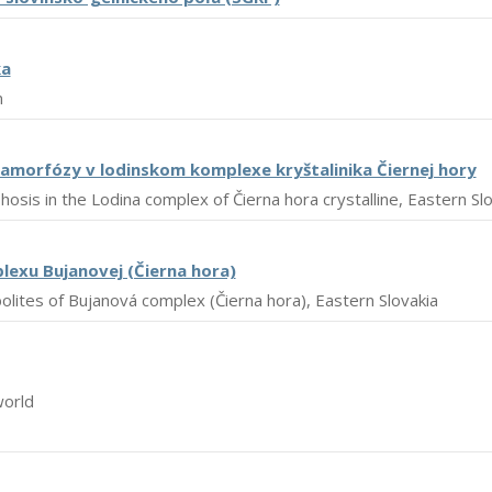
ka
m
amorfózy v lodinskom komplexe kryštalinika Čiernej hory
osis in the Lodina complex of Čierna hora crystalline, Eastern Sl
lexu Bujanovej (Čierna hora)
lites of Bujanová complex (Čierna hora), Eastern Slovakia
world