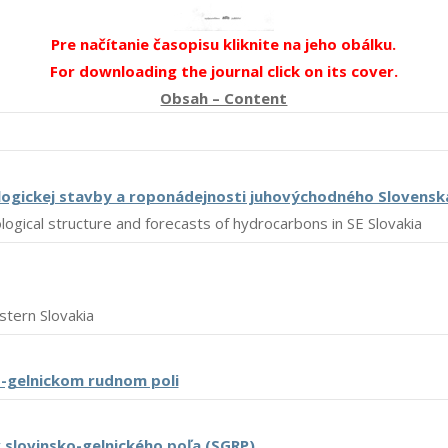
Pre načítanie časopisu kliknite na jeho obálku.
For downloading the journal click on its cover.
Obsah – Content
ologickej stavby a roponádejnosti juhovýchodného Slovensk
logical structure and forecasts of hydrocarbons in SE Slovakia
stern Slovakia
o-gelnickom rudnom poli
 slovinsko-gelnického poľa (SGRP)