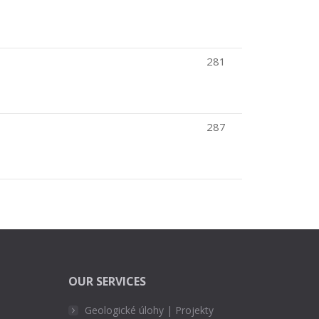
281
287
OUR SERVICES
Geologické úlohy | Projekty