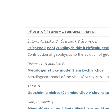
PÔVODNÉ ČLÁNKY – ORIGINAL PAPERS
Šutora, A., Leško, B., Čverčko, J. & Šrámek, J.
Príspevok geofyzikálnych dát k riešeniu ge
Contribution of geophysics to the solution of geo
Divinec, Ľ. & Kotuľák, P.
Metalogenetický model Slanských vrchov
Metallogenic model of the Slanské vrchy Mts., Ea
Antal, B.
Geochémia niektorých minerálov v slovinsk
Ivan, P., Vozár, J.
Mineralógia a geochémia žilných karbonátov