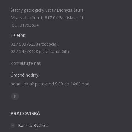
Štátny geologický ústav Dionýza Štúra
Mlynská dolina 1, 817 04 Bratislava 11
IČO: 31753604
Telefón:
02 / 59375238 (recepcia),
02 / 54773408 (sekretariát GR)
Kontaktujte nás
Úradné hodiny:
pondelok až piatok: od 9:00 do 14:00 hod.
Find us on:
Facebook
page
PRACOVISKÁ
opens
in
Banská Bystrica
new