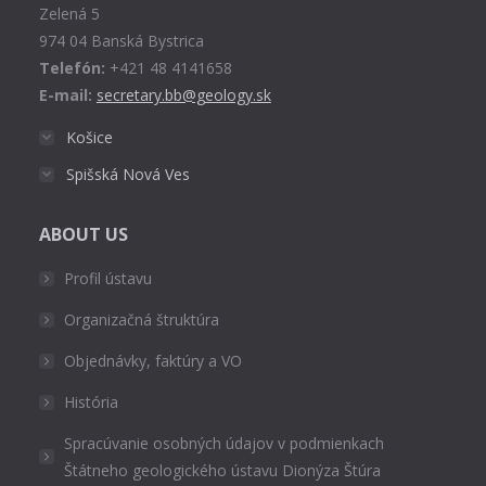
Zelená 5
window
974 04 Banská Bystrica
Telefón:
+421 48 4141658
E-mail:
secretary.bb@geology.sk
Košice
Spišská Nová Ves
ABOUT US
Profil ústavu
Organizačná štruktúra
Objednávky, faktúry a VO
História
Spracúvanie osobných údajov v podmienkach
Štátneho geologického ústavu Dionýza Štúra