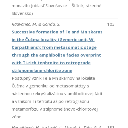
monazitu (oblasť Slavošovce – Štítnik, stredné
Slovensko)
Radvanec, M. & Gonda, S.
103
Successive formation of Fe and Mn skarns
in the Čučma locality (Gemeric unit, W.
Carpathians): from metasomatic stage
through the amphibolite facies overprint
with Ti-rich tephroite to retrograde
stilpnomelane-chlorite zone
Postupný vznik Fe a Mn skarnov na lokalite
Čučma v gemeriku: od metasomatózy s
následnou rekryštalizáciou v amfibolitovej fácii
a vznikom Ti tefroitu až po retrográdnu
metamorfózu v stilpnomelánovo-chloritovej
zóne
Horváthová, H., Jurkovič, Ľ., Macek, J., Tóth, R. &
133