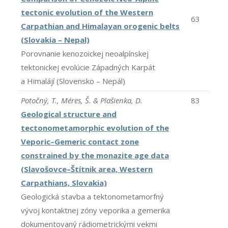
tectonic evolution of the Western
63
Carpathian and Himalayan orogenic belts
(Slovakia – Nepal)
Porovnanie kenozoickej neoalpínskej
tektonickej evolúcie Západných Karpát
a Himalájí (Slovensko – Nepál)
Potočný, T., Méres, Š. & Plašienka, D.
83
Geological structure and
tectonometamorphic evolution of the
Veporic–Gemeric contact zone
constrained by the monazite age data
(Slavošovce–Štítnik area, Western
Carpathians, Slovakia)
Geologická stavba a tektonometamorfný
vývoj kontaktnej zóny veporika a gemerika
dokumentovaný rádiometrickými vekmi