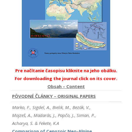
Pre načítanie časopisu kliknite na jeho obálku.
For downloading the journal click on its cover.
Obsah – Content
PÔVODNÉ ČLÁNKY – ORIGINAL PAPERS
Marko, F., Sigdel, A., Bielik, M., Bezák, V.,
Mojzeš, A., Madarás, J., Papčo, J., Siman, P.,
Acharya, S. & Fekete, K.A
Comparison of Cenozoic Neo-Alpine