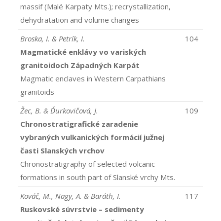
massif (Malé Karpaty Mts.); recrystallization,
dehydratation and volume changes
Broska, I. & Petrík, I.
104
Magmatické enklávy vo variských
granitoidoch Západných Karpát
Magmatic enclaves in Western Carpathians
granitoids
Žec, B. & Ďurkovičová, J.
109
Chronostratigrafické zaradenie
vybraných vulkanických formácií južnej
časti Slanských vrchov
Chronostratigraphy of selected volcanic
formations in south part of Slanské vrchy Mts.
Kováč, M., Nagy, A. & Baráth, I.
117
Ruskovské súvrstvie – sedimenty