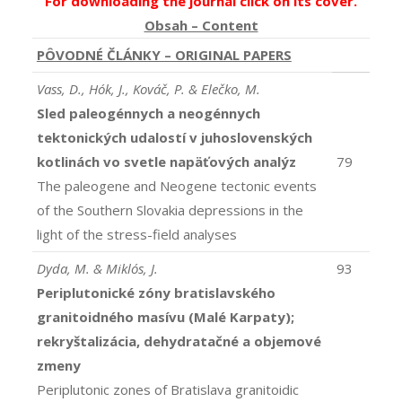
For downloading the journal click on its cover.
Obsah – Content
PÔVODNÉ ČLÁNKY – ORIGINAL PAPERS
Vass, D., Hók, J., Kováč, P. & Elečko, M.
Sled paleogénnych a neogénnych
tektonických udalostí v juhoslovenských
kotlinách vo svetle napäťových analýz
79
The paleogene and Neogene tectonic events
of the Southern Slovakia depressions in the
light of the stress-field analyses
Dyda, M. & Miklós, J.
93
Periplutonické zóny bratislavského
granitoidného masívu (Malé Karpaty);
rekryštalizácia, dehydratačné a objemové
zmeny
Periplutonic zones of Bratislava granitoidic