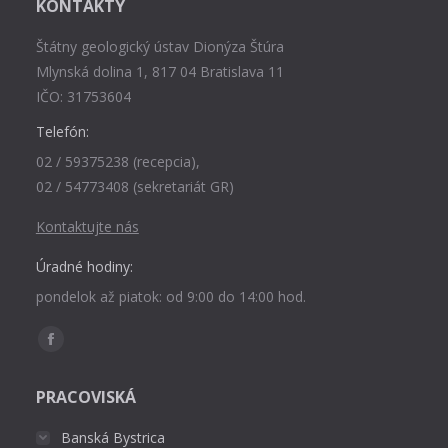
KONTAKTY
Štátny geologický ústav Dionýza Štúra
Mlynská dolina 1, 817 04 Bratislava 11
IČO: 31753604
Telefón:
02 / 59375238 (recepcia),
02 / 54773408 (sekretariát GR)
Kontaktujte nás
Úradné hodiny:
pondelok až piatok: od 9:00 do 14:00 hod.
Find us on:
Facebook
page
PRACOVISKÁ
opens
in
Banská Bystrica