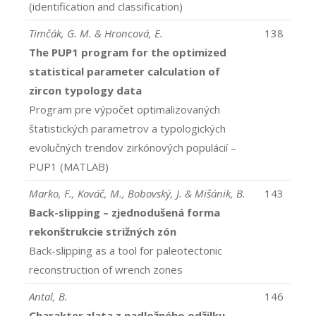
(identification and classification)
Timčák, G. M. & Hroncová, E.
138
The PUP1 program for the optimized
statistical parameter calculation of
zircon typology data
Program pre výpočet optimalizovaných
štatistických parametrov a typologických
evolučných trendov zirkónových populácií –
PUP1 (MATLAB)
Marko, F., Kováč, M., Bobovský, J. & Mišánik, B.
143
Back-slipping – zjednodušená forma
rekonštrukcie strižných zón
Back-slipping as a tool for paleotectonic
reconstruction of wrench zones
Antal, B.
146
Charakter zlata z nadložného odžilku