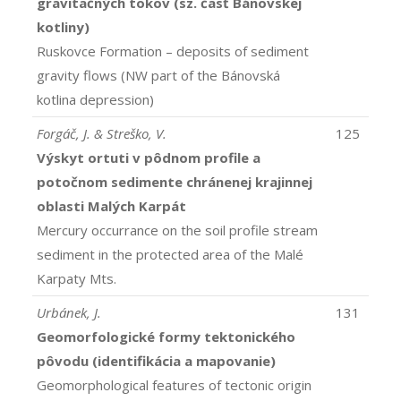
gravitačných tokov (sz. časť Bánovskej
kotliny)
Ruskovce Formation – deposits of sediment
gravity flows (NW part of the Bánovská
kotlina depression)
Forgáč, J. & Streško, V.
125
Výskyt ortuti v pôdnom profile a
potočnom sedimente chránenej krajinnej
oblasti Malých Karpát
Mercury occurrance on the soil profile stream
sediment in the protected area of the Malé
Karpaty Mts.
Urbánek, J.
131
Geomorfologické formy tektonického
pôvodu (identifikácia a mapovanie)
Geomorphological features of tectonic origin