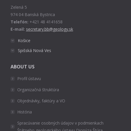
new
Zelená 5
window
974 04 Banská Bystrica
Telefón:
+421 48 4141658
E-mail:
secretary.bb@geology.sk
Košice
Spišská Nová Ves
ABOUT US
Profil ústavu
Organizačná štruktúra
Objednávky, faktúry a VO
História
Spracúvanie osobných údajov v podmienkach
Štátneho geologického ústavu Dionýza Štúra