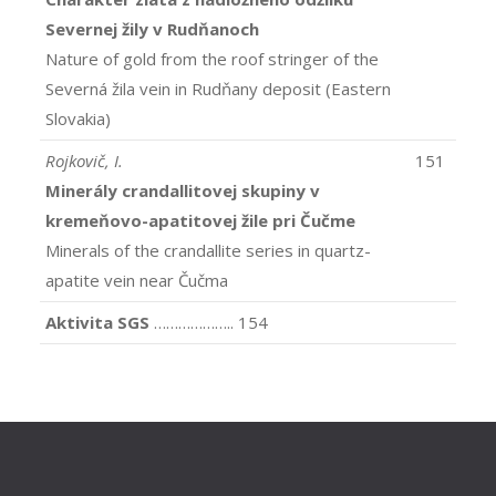
Severnej žily v Rudňanoch
Nature of gold from the roof stringer of the
Severná žila vein in Rudňany deposit (Eastern
Slovakia)
Rojkovič, I.
151
Minerály crandallitovej skupiny v
kremeňovo-apatitovej žile pri Čučme
Minerals of the crandallite series in quartz-
apatite vein near Čučma
Aktivita SGS
……………….. 154