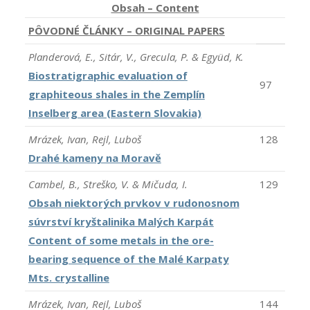
Obsah – Content
PÔVODNÉ ČLÁNKY – ORIGINAL PAPERS
Planderová, E., Sitár, V., Grecula, P. & Együd, K.
Biostratigraphic evaluation of
97
graphiteous shales in the Zemplín
Inselberg area (Eastern Slovakia)
Mrázek, Ivan, Rejl, Luboš
128
Drahé kameny na Moravě
Cambel, B., Streško, V. & Mičuda, I.
129
Obsah niektorých prvkov v rudonosnom
súvrství kryštalinika Malých Karpát
Content of some metals in the ore-
bearing sequence of the Malé Karpaty
Mts. crystalline
Mrázek, Ivan, Rejl, Luboš
144