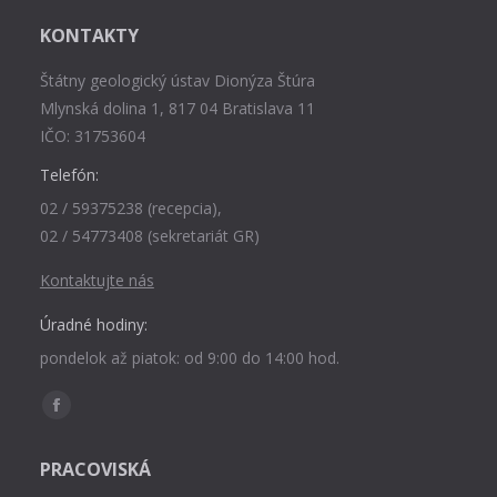
KONTAKTY
Štátny geologický ústav Dionýza Štúra
Mlynská dolina 1, 817 04 Bratislava 11
IČO: 31753604
Telefón:
02 / 59375238 (recepcia),
02 / 54773408 (sekretariát GR)
Kontaktujte nás
Úradné hodiny:
pondelok až piatok: od 9:00 do 14:00 hod.
Find us on:
Facebook
page
PRACOVISKÁ
opens