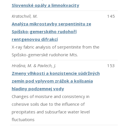
Slovenské opály a limnokvacity
Kratochvíl, M.
145
Analýza mikrostavby serpentinitu ze
Spišsko-gemerského rudohoří
rentgenovou difrakcí
X-ray fabric analysis of serpentinite from the
Spišsko-gemerské rudohorie Mts.
Hrašna, M. & Pavlech, J.
153
Zmeny vlhkosti a konzistencie súdržných
zemín pod vplyvom zrážok a kolísania
hladiny podzemnej vody
Changes of moisture and consistency in
cohesive soils due to the influence of
precipitates and subsurface water level
fluctuations