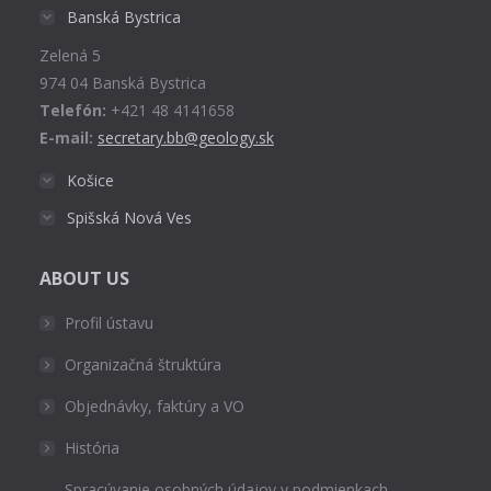
in
Banská Bystrica
new
Zelená 5
window
974 04 Banská Bystrica
Telefón:
+421 48 4141658
E-mail:
secretary.bb@geology.sk
Košice
Spišská Nová Ves
ABOUT US
Profil ústavu
Organizačná štruktúra
Objednávky, faktúry a VO
História
Spracúvanie osobných údajov v podmienkach