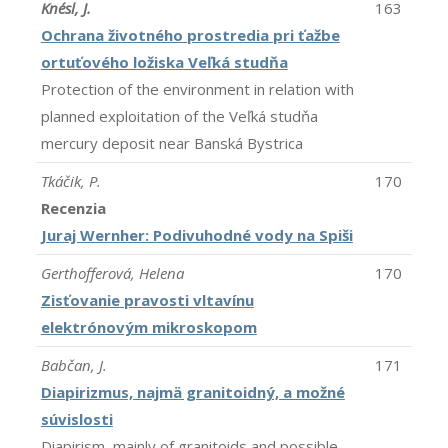
Knésl, J.
163
Ochrana životného prostredia pri ťažbe
ortuťového ložiska Veľká studňa
Protection of the environment in relation with
planned exploitation of the Veľká studňa
mercury deposit near Banská Bystrica
Tkáčik, P.
170
Recenzia
Juraj Wernher: Podivuhodné vody na Spiši
Gerthofferová, Helena
170
Zisťovanie pravosti vltavínu
elektrónovým mikroskopom
Babčan, J.
171
Diapirizmus, najmä granitoidný, a možné
súvislosti
Diapirism, mainly of granitoids and possible