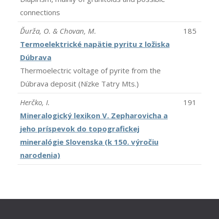
connections
Ďurža, O. & Chovan, M.
185
Termoelektrické napätie pyritu z ložiska
Dúbrava
Thermoelectric voltage of pyrite from the
Dúbrava deposit (Nízke Tatry Mts.)
Herčko, I.
191
Mineralogický lexikon V. Zepharovicha a
jeho príspevok do topografickej
mineralógie Slovenska (k 150. výročiu
narodenia)