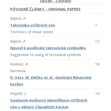
Obsah – Content
PÔVODNÉ ČLÁNKY – ORIGINAL PAPERS
Rajlich, P.
Tektonika střižných zón
1
Tectonics of shear zones
Rajlich, P.
17
Návod k používání tektonické symboliky
Suggestion to using of tectonical symbols
Rudinec, R.
18
Recenzia
D. Vass, M. Elečko et al.: Geológia Rimavskej
kotliny
Pospíšil, L.
19
Současné možnosti identifikace střižných
zón v oblasti Západních Karpat