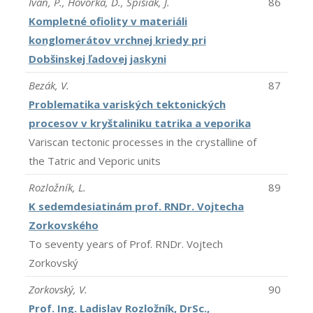
Ivan, P., Hovorka, D., Spišiak, J.
86
Kompletné ofiolity v materiáli
konglomerátov vrchnej kriedy pri
Dobšinskej ľadovej jaskyni
Bezák, V.
87
Problematika variských tektonických
procesov v kryštaliniku tatrika a veporika
Variscan tectonic processes in the crystalline of
the Tatric and Veporic units
Rozložník, L.
89
K sedemdesiatinám prof. RNDr. Vojtecha
Zorkovského
To seventy years of Prof. RNDr. Vojtech
Zorkovský
Zorkovský, V.
90
Prof. Ing. Ladislav Rozložník, DrSc.,