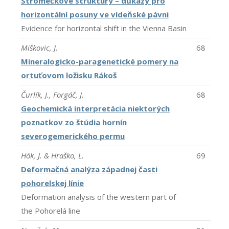
Stromečkové struktury – důkazy pro
horizontální posuny ve vídeňské pávni
Evidence for horizontal shift in the Vienna Basin
Miškovic, J.
68
Mineralogicko-paragenetické pomery na
ortuťovom ložisku Rákoš
Čurlík, J., Forgáč, J.
68
Geochemická interpretácia niektorých
poznatkov zo štúdia hornín
severogemerického permu
Hók, J. & Hraško, L.
69
Deformačná analýza západnej časti
pohorelskej línie
Deformation analysis of the western part of
the Pohorelá line