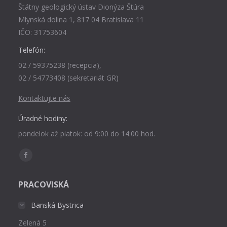
Štátny geologický ústav Dionýza Štúra
Mlynská dolina 1, 817 04 Bratislava 11
IČO: 31753604
Telefón:
02 / 59375238 (recepcia),
02 / 54773408 (sekretariát GR)
Kontaktujte nás
Úradné hodiny:
pondelok až piatok: od 9:00 do 14:00 hod.
Find us on:
Facebook
page
PRACOVISKÁ
opens
in
Banská Bystrica
new
Zelená 5
window