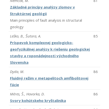
Nemčok, M.
81
Základné princípy analýzy zlomov v
štruktúrnej geológii
Main principles of fault analysis in structural
geology
Leško, B., Šutora, A.
85
Príspevok komplexnej geologicko-
geofyzikálnej analýzy k riešeniu geologickej
stavby a roponádejnosti východného
Slovenska
Dyda, M.
86
Fluidný režim v metapelitoch amfibolitovej
fácie
Méres, Š., Hovorka, D.
86
Svory kohútskeho kryštalinika