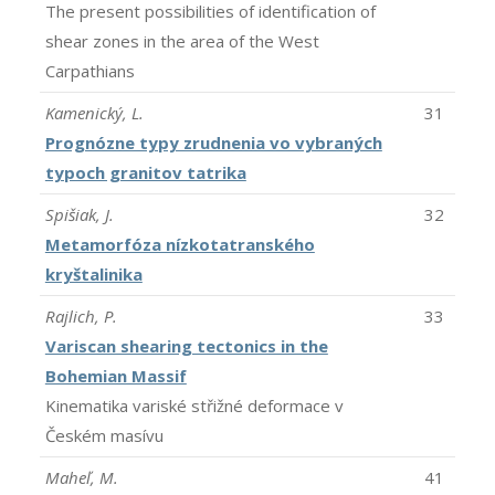
The present possibilities of identification of
shear zones in the area of the West
Carpathians
Kamenický, L.
31
Prognózne typy zrudnenia vo vybraných
typoch granitov tatrika
Spišiak, J.
32
Metamorfóza nízkotatranského
kryštalinika
Rajlich, P.
33
Variscan shearing tectonics in the
Bohemian Massif
Kinematika variské střižné deformace v
Českém masívu
Maheľ, M.
41