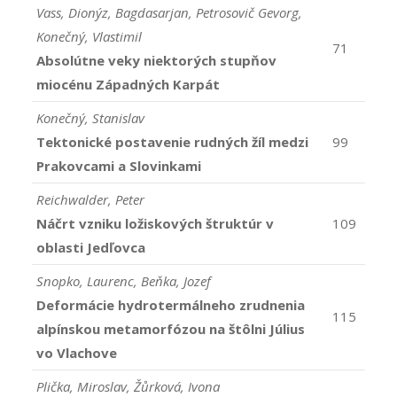
Vass, Dionýz, Bagdasarjan, Petrosovič Gevorg,
Konečný, Vlastimil
71
Absolútne veky niektorých stupňov
miocénu Západných Karpát
Konečný, Stanislav
Tektonické postavenie rudných žíl medzi
99
Prakovcami a Slovinkami
Reichwalder, Peter
Náčrt vzniku ložiskových štruktúr v
109
oblasti Jedľovca
Snopko, Laurenc, Beňka, Jozef
Deformácie hydrotermálneho zrudnenia
115
alpínskou metamorfózou na štôlni Július
vo Vlachove
Plička, Miroslav, Žůrková, Ivona