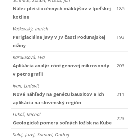
Schmidt, Zoltán, Pristaš, Ján
Nález pleistocénnych mäkkýšov v Ipeľskej
185
kotline
Vaškovský, Imrich
Periglaciálne javy v JV časti Podunajskej
193
nížiny
Karolusová, Eva
Aplikácia analýz röntgenovej mikrosondy
203
v petrografii
Ivan, Ľudovít
Nové náhľady na genézu bauxitov a ich
211
aplikácia na slovenský región
Lukáš, Michal
223
Geologické pomery soľných ložísk na Kube
Salaj, Jozef, Samuel, Ondrej