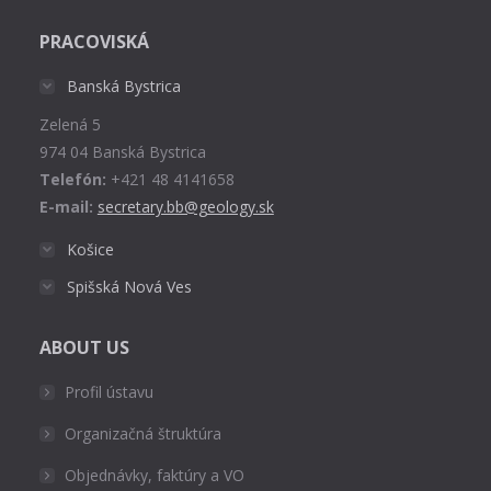
page
PRACOVISKÁ
opens
in
Banská Bystrica
new
Zelená 5
window
974 04 Banská Bystrica
Telefón:
+421 48 4141658
E-mail:
secretary.bb@geology.sk
Košice
Spišská Nová Ves
ABOUT US
Profil ústavu
Organizačná štruktúra
Objednávky, faktúry a VO