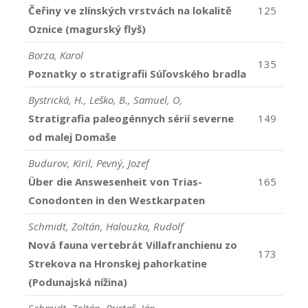
Čeřiny ve zlínských vrstvách na lokalitě
125
Oznice (magurský flyš)
Borza, Karol
135
Poznatky o stratigrafii Súľovského bradla
Bystrická, H., Leško, B., Samuel, O,
Stratigrafia paleogénnych sérií severne
149
od malej Domaše
Budurov, Kiril, Pevný, Jozef
Über die Answesenheit von Trias-
165
Conodonten in den Westkarpaten
Schmidt, Zoltán, Halouzka, Rudolf
Nová fauna vertebrát Villafranchienu zo
173
Strekova na Hronskej pahorkatine
(Podunajská nížina)