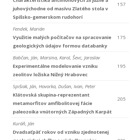
Charakteristika antimonových žíl južne a
157
juhovýchodne od masívu Zlatého stola v
Spišsko-gemerskom rudohorí
Fendek, Marián
Využitie malých počítačov na spracovanie
175
geologických údajov formou databanky
Babčan, Ján, Marsina, Karol, Ševc, Jaroslav
Experimentálne modelovanie vzniku
195
zeolitov ložiska Nižný Hrabovec
Spišiak, Ján, Hovorka, Dušan, Ivan, Peter
Klátovská skupina-reprezentant
205
metamorfitov amfibolitovej fácie
paleozoika vnútorných Západných Karpát
Kuráň, Ján
Dvadsaťpäť rokov od vzniku zjednotenej