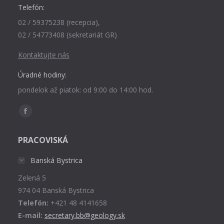
Telefón:
02 / 59375238 (recepcia),
02 / 54773408 (sekretariát GR)
Kontaktujte nás
Úradné hodiny:
pondelok až piatok: od 9:00 do 14:00 hod.
Find us on:
Facebook
page
PRACOVISKÁ
opens
in
Banská Bystrica
new
Zelená 5
window
974 04 Banská Bystrica
Telefón:
+421 48 4141658
E-mail:
secretary.bb@geology.sk