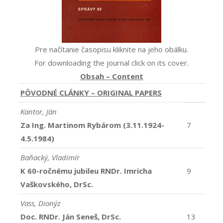
Pre načítanie časopisu kliknite na jeho obálku.
For downloading the journal click on its cover.
Obsah – Content
PÔVODNÉ CLÁNKY – ORIGINAL PAPERS
Kantor, Ján
Za Ing. Martinom Rybárom (3.11.1924-
7
4.5.1984)
Baňacký, Vladimír
K 60-ročnému jubileu RNDr. Imricha
9
Vaškovského, DrSc.
Vass, Dionýz
Doc. RNDr. Ján Seneš, DrSc.
13