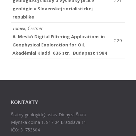
geologickej služby a výsledky práce
221
geológie v Slovenskej socialistickej
republike
Tomek, Čestmír
A. Meskó Digital Filtering Applications in
229
Geophysical Exploration for Oil.
Akadémiai Kiadó, 636 str., Budapest 1984
KONTAKTY
Štátny geologický ústav Dionýza Štúra
Mlynská dolina 1, 817 04 Bratislava 11
IČO: 31753604