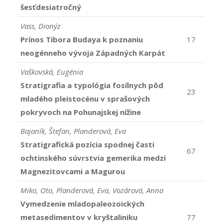
šesťdesiatročný
Vass, Dionýz
Prínos Tibora Budaya k poznaniu
17
neogénneho vývoja Západných Karpát
Vaškovská, Eugénia
Stratigrafia a typológia fosílnych pôd
23
mladého pleistocénu v sprašových
pokryvoch na Pohunajskej nížine
Bajaník, Štefan, Planderová, Eva
Stratigrafická pozícia spodnej časti
67
ochtinského súvrstvia gemerika medzi
Magnezitovcami a Magurou
Miko, Oto, Planderová, Eva, Vozárová, Anna
Vymedzenie mladopaleozoických
metasedimentov v kryštaliniku
77