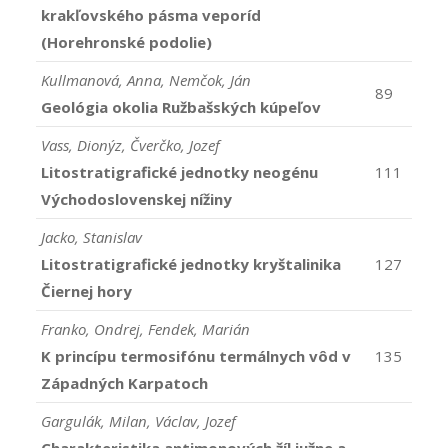
krakľovského pásma veporíd
(Horehronské podolie)
Kullmanová, Anna, Nemčok, Ján
89
Geológia okolia Ružbašských kúpeľov
Vass, Dionýz, Čverčko, Jozef
Litostratigrafické jednotky neogénu
111
Východoslovenskej nížiny
Jacko, Stanislav
Litostratigrafické jednotky kryštalinika
127
Čiernej hory
Franko, Ondrej, Fendek, Marián
K princípu termosifónu termálnych vôd v
135
Západných Karpatoch
Gargulák, Milan, Václav, Jozef