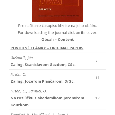
Pre načítanie časopisu kliknite na jeho obálku.
For downloading the journal click on its cover.
Obsah – Content
PÔVODNÉ CLÁNKY – ORIGINAL PAPERS
Gašparik, Ján
7
Za Ing. Stanislavom Gazdom, CSc.
Fusán, O.
11
Za Ing. Jozefom Plančárom, DrSc.
Fusán, O., Samuel, O.
Na rozlúčku s akademikom Jaromírom
17
Koutkom
Konečný, V., Miháliková, A., Lexa, J.