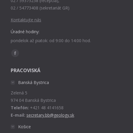
02 / 59375238 (recepcia),
02 / 54773408 (sekretariát GR)
Kontaktujte nás
Úradné hodiny:
pondelok až piatok: od 9:00 do 14:00 hod.
Find us on:
Facebook
page
PRACOVISKÁ
opens
in
Banská Bystrica
new
Zelená 5
window
974 04 Banská Bystrica
Telefón:
+421 48 4141658
E-mail:
secretary.bb@geology.sk
Košice