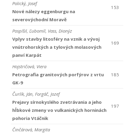
Polický, Josef
153
Nové nálezy eggenburgu na
severovýchodní Moravě
Pospíšil, Ľubomíl, Vass, Dionýz
Vplyv stavby litosféry na vznik a vývoj
169
vnútrohorských a tylových molasových
panví Karpát
Hojstričová, Viera
Petrografia granitových porfýrov z vrtu
185
GK-9
Čurlík, Ján, Forgáč, Jozef
Prejavy sírnokyslého zvetrávania a jeho
197
hĺbkové zmeny vo vulkanických horninách
pohoria Vtáčnik
Činčárová, Margita