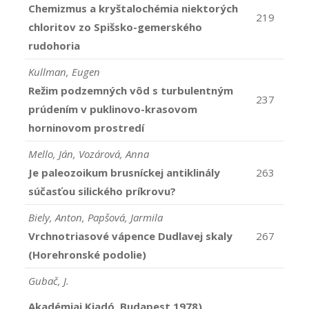
Chemizmus a kryštalochémia niektorých
219
chloritov zo Spišsko-gemerského
rudohoria
Kullman, Eugen
Režim podzemných vôd s turbulentným
237
prúdením v puklinovo-krasovom
horninovom prostredí
Mello, Ján, Vozárová, Anna
Je paleozoikum brusníckej antiklinály
263
súčasťou silického príkrovu?
Biely, Anton, Papšová, Jarmila
Vrchnotriasové vápence Dudlavej skaly
267
(Horehronské podolie)
Gubač, J.
Akadémiai Kiadó, Budapest 1978)