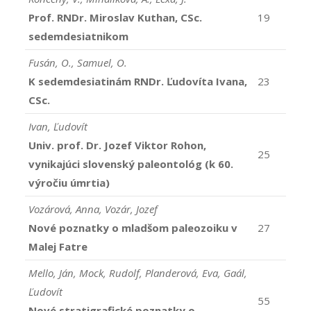
Prof. RNDr. Miroslav Kuthan, CSc.
19
sedemdesiatnikom
Fusán, O., Samuel, O.
K sedemdesiatinám RNDr. Ľudovíta Ivana,
23
CSc.
Ivan, Ľudovít
Univ. prof. Dr. Jozef Viktor Rohon,
25
vynikajúci slovenský paleontológ (k 60.
výročiu úmrtia)
Vozárová, Anna, Vozár, Jozef
Nové poznatky o mladšom paleozoiku v
27
Malej Fatre
Mello, Ján, Mock, Rudolf, Planderová, Eva, Gaál,
Ľudovít
55
Nové stratigrafické poznatky o