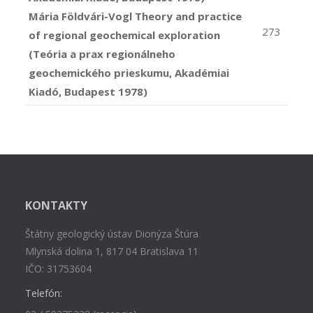
Mária Földvári-Vogl Theory and practice
273
of regional geochemical exploration
(Teória a prax regionálneho
geochemického prieskumu, Akadémiai
Kiadó, Budapest 1978)
KONTAKTY
Štátny geologický ústav Dionýza Štúra
Mlynská dolina 1, 817 04 Bratislava 11
IČO: 31753604
Telefón: