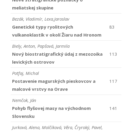
meliatskej skupine
Bezák, Vladimír, Lexa,Jaroslav
Genetické typy ryolitových
83
vulkanoklastík v okolí Žiaru nad Hronom
Biely, Anton, Papšová, Jarmila
Nový biostratigrafický údaj z mezozoika
113
levických ostrovov
Potfaj, Michal
Postavenie magurských pieskovcov a
117
malcové vrstvy na Orave
Nemčok, Ján
Pohyb flyšovej masy na východnom
141
Slovensku
Jurková, Alena, Molčíková, Věra, Čryroký, Pavel,