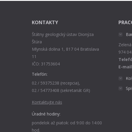
KONTAKTY
PRAC
Štátny geologický ústav Dionýza
Ba
Štúra
Zelená
Mlynská dolina 1, 817 04 Bratislava
974 04
11
Telefó
IČO: 31753604
E-mail
Telefón:
Ko
02 / 59375238 (recepcia),
Sp
02 / 54773408 (sekretariát GR)
Kontaktujte nás
Úradné hodiny:
pondelok až piatok: od 9:00 do 14:00
hod.