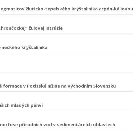
 pegmatitov žluticko-tepelského kryštalinika argón-káliov
rončockej“ žulovej intrúzie
neckého kryštalinika
é formace v Potisské nížine na východním Slovensku
šich mladých pánví
morfose přírodních vod v sedimentárních oblastech