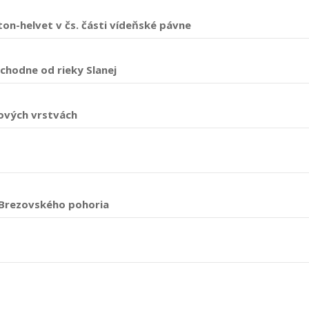
on-helvet v čs. části vídeňské pávne
chodne od rieky Slanej
ových vrstvách
 Brezovského pohoria