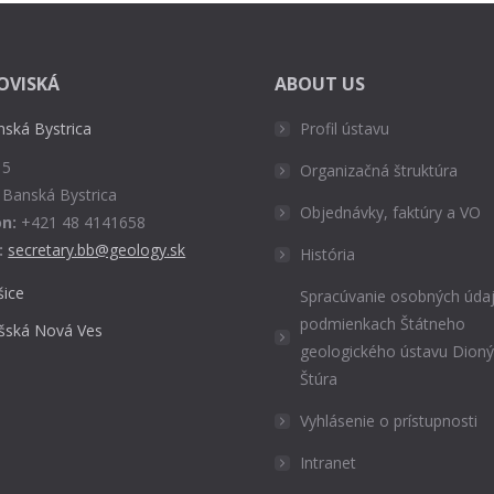
OVISKÁ
ABOUT US
nská Bystrica
Profil ústavu
 5
Organizačná štruktúra
 Banská Bystrica
Objednávky, faktúry a VO
n:
+421 48 4141658
:
secretary.bb@geology.sk
História
šice
Spracúvanie osobných údaj
podmienkach Štátneho
išská Nová Ves
geologického ústavu Dion
Štúra
Vyhlásenie o prístupnosti
Intranet