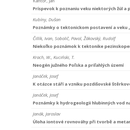
Kantor, Ján
Príspevok k poznaniu veku niektorých žúl a
Kubíny, Dušan
Poznámky o tektonickom postavení a veku „h
Čillík, Ivan, Sobolič, Pavol, Žákovský, Rudolf
Niekoľko poznámok k tektonike pezinskoper
Krach, W., Kuciński, T.
Neogén južného Poľska a priľahlých území
Janáček, Josef
K otázce stáří a vzniku pozdišovské štěrkov
Janáček, Josef
Poznámky k hydrogeologii hlubinných vod na
Janák, Jaroslav
Úloha iontové rovnováhy při tvorbě a meta