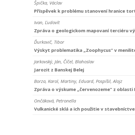
Špička, Václav
Příspěvek k problému stanovení hranice tort
Ivan, Ľudovít
Zpráva o geologickom mapovaní terciéru vý
Ďurkovič, Tibor
Výskyt problematika „Zoophycus“ v menilit
Jarkovský, Ján, Číčel, Blahoslav
Jarozit z Banskej Belej
Borza, Karol, Martiny, Eduard, Pospíšil, Alojz
Zpráva o výskume „červenozeme“ z oblasti
Ončáková, Petronella
Vulkanické sklá a ich použitie v stavebníctve