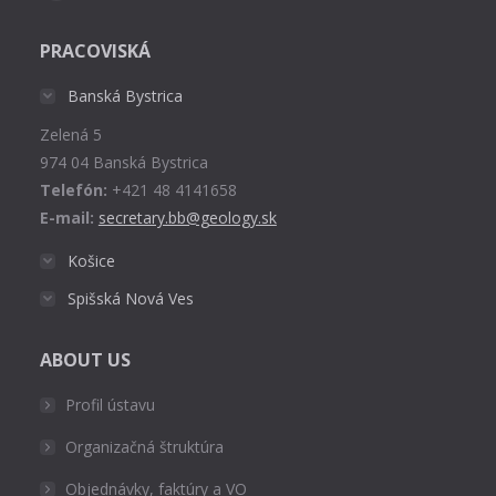
page
PRACOVISKÁ
opens
in
Banská Bystrica
new
Zelená 5
window
974 04 Banská Bystrica
Telefón:
+421 48 4141658
E-mail:
secretary.bb@geology.sk
Košice
Spišská Nová Ves
ABOUT US
Profil ústavu
Organizačná štruktúra
Objednávky, faktúry a VO