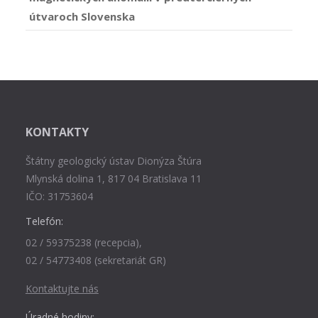
útvaroch Slovenska
KONTAKTY
Štátny geologický ústav Dionýza Štúra
Mlynská dolina 1, 817 04 Bratislava 11
IČO: 31753604
Telefón:
02 / 59375238 (recepcia),
02 / 54773408 (sekretariát GR)
Kontaktujte nás
Úradné hodiny: