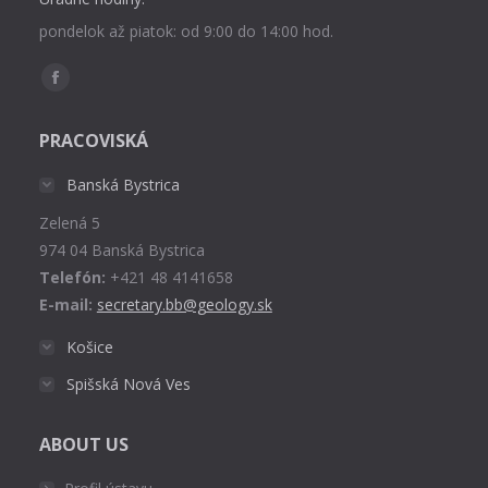
pondelok až piatok: od 9:00 do 14:00 hod.
Find us on:
Facebook
page
PRACOVISKÁ
opens
in
Banská Bystrica
new
Zelená 5
window
974 04 Banská Bystrica
Telefón:
+421 48 4141658
E-mail:
secretary.bb@geology.sk
Košice
Spišská Nová Ves
ABOUT US