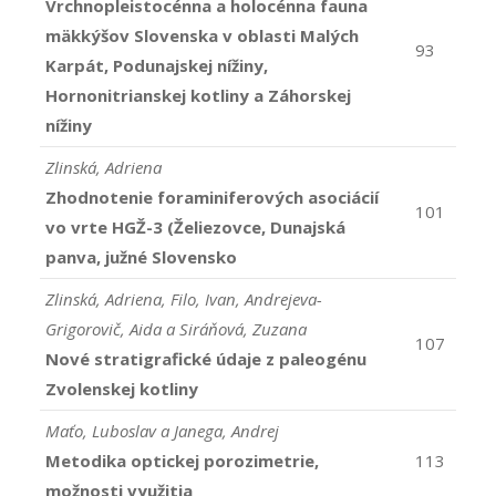
Vrchnopleistocénna a holocénna fauna
mäkkýšov Slovenska v oblasti Malých
93
Karpát, Podunajskej nížiny,
Hornonitrianskej kotliny a Záhorskej
nížiny
Zlinská, Adriena
Zhodnotenie foraminiferových asociácií
101
vo vrte HGŽ-3 (Želiezovce, Dunajská
panva, južné Slovensko
Zlinská, Adriena, Filo, Ivan, Andrejeva-
Grigorovič, Aida a Siráňová, Zuzana
107
Nové stratigrafické údaje z paleogénu
Zvolenskej kotliny
Maťo, Luboslav a Janega, Andrej
Metodika optickej porozimetrie,
113
možnosti využitia