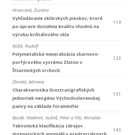
Hroncová, Zuzana
Vyhľadávanie sklárskych pieskov, ktoré
119
po úprave dosiahnu kvalitu vhodnú na
výrobu krištáľového skla
Kúšik, Rudolf
Polymetalická mineralizácia skarnovo-
123
porfýrového systému Zlatno v
Štiavnických vrchoch
Zlinská, Adriena
Charakteristika litostratigrafických
131
jednotiek neogénu Východoslovenskej
panvy na základe foraminifer
Bezák, Vladimír, Kubeš, Peter a Fiľo, Miroslav
Tektonická klasifikácia zdrojov
143
magnetických anomálií v predterciérnych