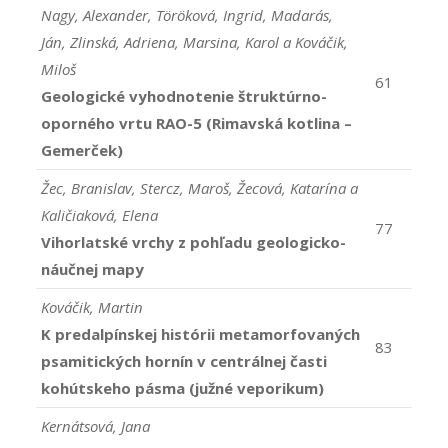
Nagy, Alexander, Töröková, Ingrid, Madarás,
Ján, Zlinská, Adriena, Marsina, Karol a Kováčik,
Miloš
61
Geologické vyhodnotenie štruktúrno-
oporného vrtu RAO-5 (Rimavská kotlina –
Gemerček)
Žec, Branislav, Stercz, Maroš, Žecová, Katarína a
Kaličiaková, Elena
77
Vihorlatské vrchy z pohľadu geologicko-
náučnej mapy
Kováčik, Martin
K predalpínskej histórii metamorfovaných
83
psamitických hornín v centrálnej časti
kohútskeho pásma (južné veporikum)
Kernátsová, Jana