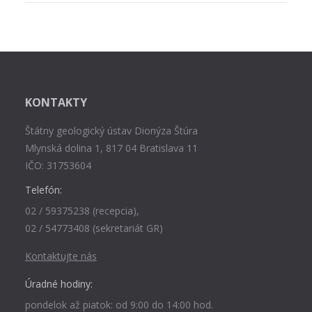
KONTAKTY
Štátny geologický ústav Dionýza Štúra
Mlynská dolina 1, 817 04 Bratislava 11
IČO: 31753604
Telefón:
02 / 59375238 (recepcia),
02 / 54773408 (sekretariát GR)
Kontaktujte nás
Úradné hodiny:
pondelok až piatok: od 9:00 do 14:00 hod.