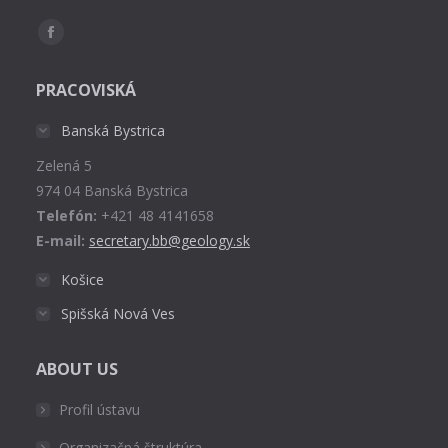
Find us on:
Facebook
page
PRACOVISKÁ
opens
in
Banská Bystrica
new
Zelená 5
window
974 04 Banská Bystrica
Telefón:
+421 48 4141658
E-mail:
secretary.bb@geology.sk
Košice
Spišská Nová Ves
ABOUT US
Profil ústavu
Organizačná štruktúra