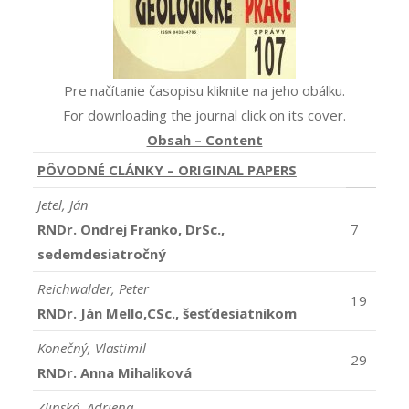
Pre načítanie časopisu kliknite na jeho obálku.
For downloading the journal click on its cover.
Obsah – Content
PÔVODNÉ CLÁNKY – ORIGINAL PAPERS
Jetel, Ján
RNDr. Ondrej Franko, DrSc.,
7
sedemdesiatročný
Reichwalder, Peter
19
RNDr. Ján Mello,CSc., šesťdesiatnikom
Konečný, Vlastimil
29
RNDr. Anna Mihaliková
Zlinská, Adriena