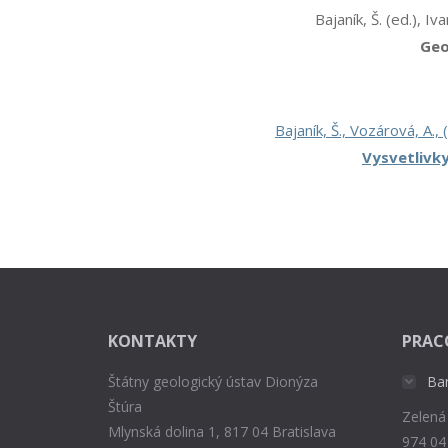
Bajaník, Š. (ed.), Iv
Geo
Bajaník, Š., Vozárová, A., (
Vysvetlivk
KONTAKTY
PRAC
Štátny geologický ústav Dionýza
Ba
Štúra
Zelená
Mlynská dolina 1, 817 04 Bratislava
974 04