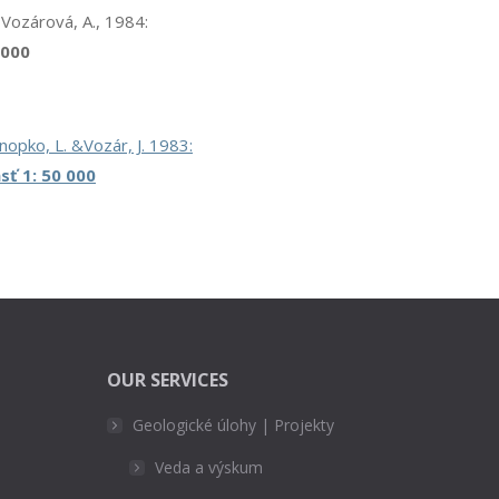
 & Vozárová, A., 1984:
 000
, Snopko, L. &Vozár, J. 1983:
ť 1: 50 000
OUR SERVICES
Geologické úlohy | Projekty
Veda a výskum