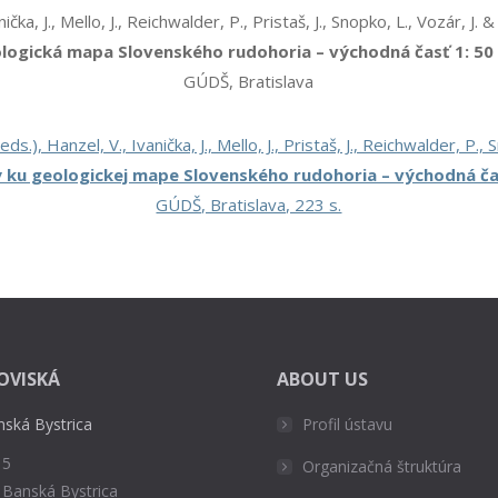
anička, J., Mello, J., Reichwalder, P., Pristaš, J., Snopko, L., Vozár, J.
logická mapa Slovenského rudohoria – východná časť 1: 50
GÚDŠ, Bratislava
eds.), Hanzel, V., Ivanička, J., Mello, J., Pristaš, J., Reichwalder, P.
y ku geologickej mape Slovenského rudohoria – východná čas
GÚDŠ, Bratislava, 223 s.
OVISKÁ
ABOUT US
nská Bystrica
Profil ústavu
 5
Organizačná štruktúra
 Banská Bystrica