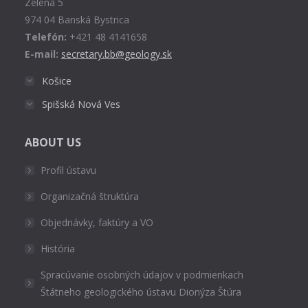
Zelená 5
window
974 04 Banská Bystrica
Telefón:
+421 48 4141658
E-mail:
secretary.bb@geology.sk
Košice
Spišská Nová Ves
ABOUT US
Profil ústavu
Organizačná štruktúra
Objednávky, faktúry a VO
História
Spracúvanie osobných údajov v podmienkach
Štátneho geologického ústavu Dionýza Štúra