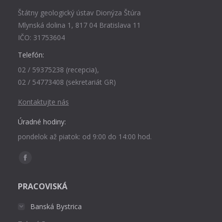
Štátny geologický ústav Dionýza Štúra
Mlynská dolina 1, 817 04 Bratislava 11
IČO: 31753604
Telefón:
02 / 59375238 (recepcia),
02 / 54773408 (sekretariát GR)
Kontaktujte nás
Úradné hodiny:
pondelok až piatok: od 9:00 do 14:00 hod.
Find us on:
Facebook
page
PRACOVISKÁ
opens
in
Banská Bystrica
new