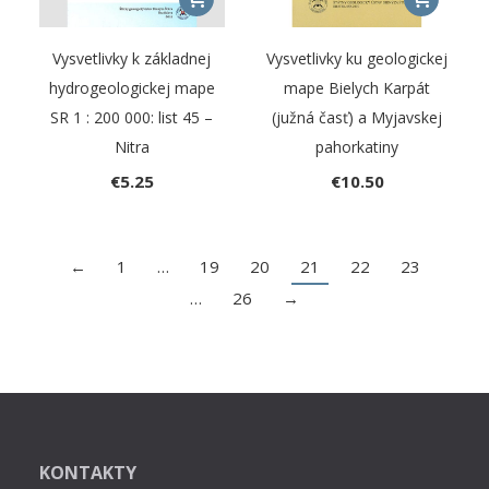
Vysvetlivky k základnej
Vysvetlivky ku geologickej
hydrogeologickej mape
mape Bielych Karpát
SR 1 : 200 000: list 45 –
(južná časť) a Myjavskej
Nitra
pahorkatiny
€
5.25
€
10.50
←
1
…
19
20
21
22
23
…
26
→
KONTAKTY