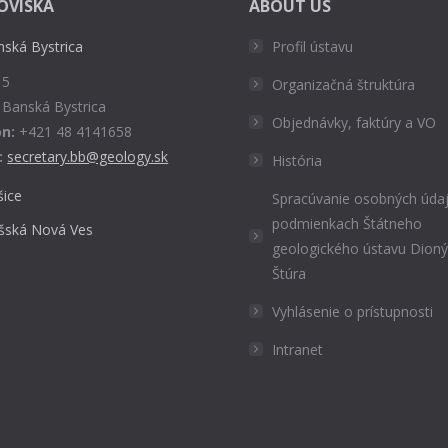
OVISKÁ
ABOUT US
nská Bystrica
Profil ústavu
 5
Organizačná štruktúra
 Banská Bystrica
Objednávky, faktúry a VO
n:
+421 48 4141658
:
secretary.bb@geology.sk
História
šice
Spracúvanie osobných údaj
podmienkach Štátneho
išská Nová Ves
geologického ústavu Dion
Štúra
Vyhlásenie o prístupnosti
Intranet