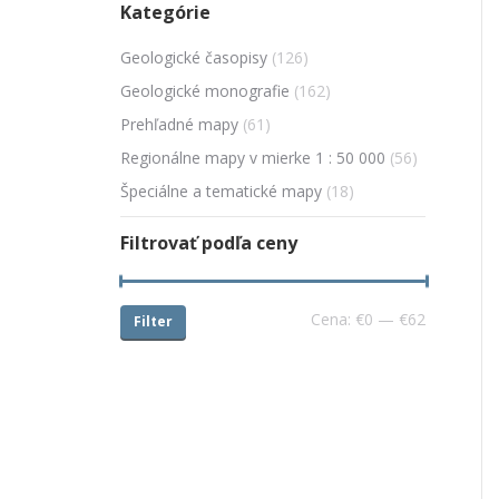
Kategórie
Geologické časopisy
(126)
Geologické monografie
(162)
Prehľadné mapy
(61)
Regionálne mapy v mierke 1 : 50 000
(56)
Špeciálne a tematické mapy
(18)
Filtrovať podľa ceny
Cena:
€0
—
€62
Filter