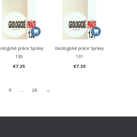
ologické práce Správy
Geologické práce Správy
130
131
€
7.35
€
7.35
8
9
…
26
→