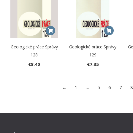
Geologické práce Správy
Geologické práce Správy
Ge
128
129
€
8.40
€
7.35
←
1
…
5
6
7