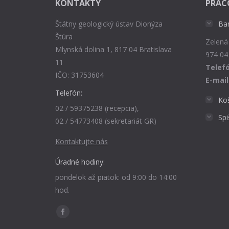
KONTAKTY
PRAC
Štátny geologický ústav Dionýza
Ba
Štúra
Zelená
Mlynská dolina 1, 817 04 Bratislava
974 04
11
Telefó
IČO: 31753604
E-mail
Telefón:
Ko
02 / 59375238 (recepcia),
Sp
02 / 54773408 (sekretariát GR)
Kontaktujte nás
Úradné hodiny:
pondelok až piatok: od 9:00 do 14:00
hod.
Find us on:
Facebook