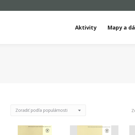
Aktivity
Mapy a d
Z