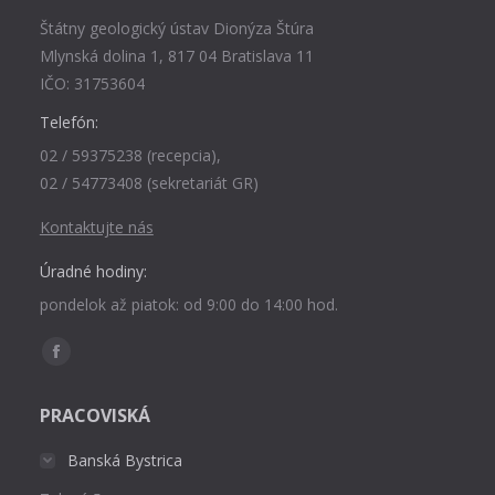
Štátny geologický ústav Dionýza Štúra
Mlynská dolina 1, 817 04 Bratislava 11
IČO: 31753604
Telefón:
02 / 59375238 (recepcia),
02 / 54773408 (sekretariát GR)
Kontaktujte nás
Úradné hodiny:
pondelok až piatok: od 9:00 do 14:00 hod.
Find us on:
Facebook
page
PRACOVISKÁ
opens
in
Banská Bystrica
new