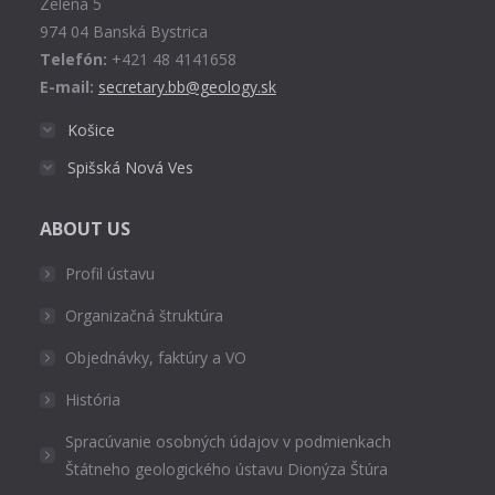
Zelená 5
window
974 04 Banská Bystrica
Telefón:
+421 48 4141658
E-mail:
secretary.bb@geology.sk
Košice
Spišská Nová Ves
ABOUT US
Profil ústavu
Organizačná štruktúra
Objednávky, faktúry a VO
História
Spracúvanie osobných údajov v podmienkach
Štátneho geologického ústavu Dionýza Štúra