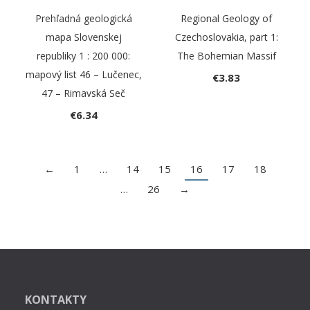
Prehľadná geologická
Regional Geology of
mapa Slovenskej
Czechoslovakia, part 1:
republiky 1 : 200 000:
The Bohemian Massif
mapový list 46 – Lučenec,
€
3.83
47 – Rimavská Seč
€
6.34
←
1
…
14
15
16
17
18
…
26
→
KONTAKTY