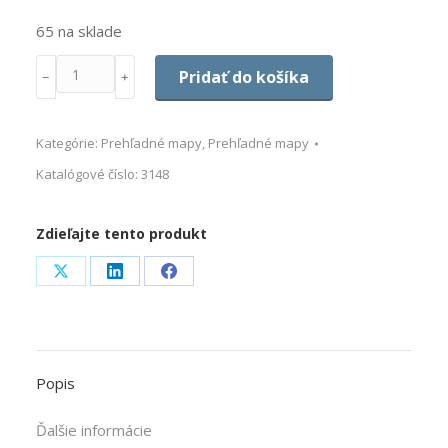
65 na sklade
Množstvo
Pridať do košíka
﹣
﹢
Kategórie:
Prehľadné mapy
,
Prehľadné mapy
Katalógové číslo:
3148
Zdieľajte tento produkt
Share
Share
Share
on
on
on
X
LinkedIn
Facebook
Popis
Ďalšie informácie