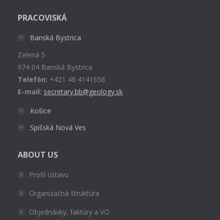
page
PRACOVISKÁ
opens
in
Banská Bystrica
new
Zelená 5
window
974 04 Banská Bystrica
Telefón:
+421 48 4141658
E-mail:
secretary.bb@geology.sk
Košice
Spišská Nová Ves
ABOUT US
Profil ústavu
Organizačná štruktúra
Objednávky, faktúry a VO