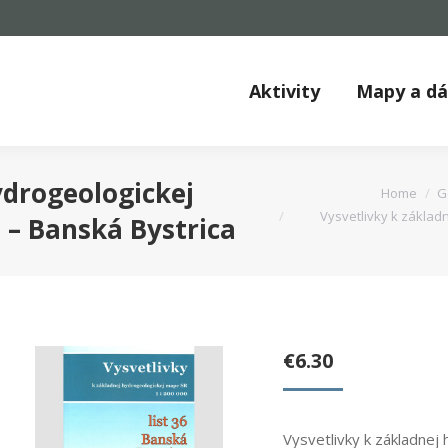
Aktivity
Mapy a d
You are here:
ydrogeologickej
Home
G
Vysvetlivky k základn
6 – Banská Bystrica
€
6.30
Vysvetlivky k základnej 