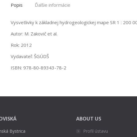
Popis
Ďalšie informácie
Vysvetlivky k základnej hydrogeologickej mape SR 1 : 200 000
Autor: M. Zakovič et al.
Rok: 2012
Vydavateľ: ŠGÚDŠ
ISBN: 978-80-89343-78-2
OVISKÁ
ABOUT US
nská Bystrica
Profil ústavu