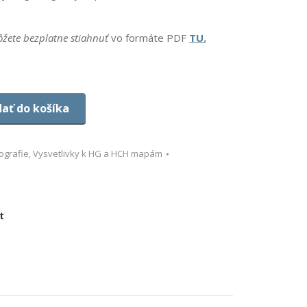
môžete bezplatne stiahnuť
vo formáte PDF
TU.
dať do košíka
ografie
,
Vysvetlivky k HG a HCH mapám
t
re
ebook