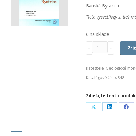
Banská Bystrica
Tieto vysvetlivky si tiež 
6 na sklade
Množstvo
Pri
﹣
﹢
Kategórie:
Geologické mon
Katalógové číslo:
348
Zdieľajte tento produk
Share
Share
Sha
on
on
on
X
LinkedIn
Fac