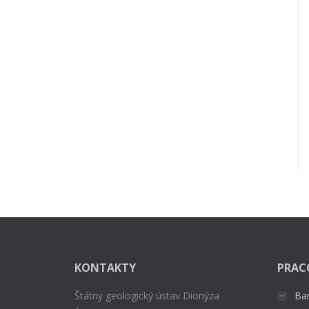
KONTAKTY
PRAC
Štátny geologický ústav Dionýza
Ba