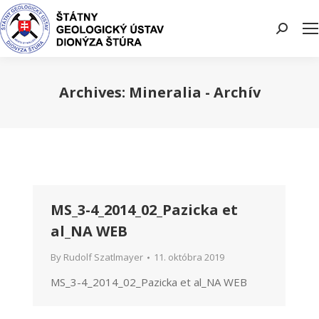
Search:
Archives:
Mineralia - Archív
You are here:
MS_3-4_2014_02_Pazicka et
al_NA WEB
By
Rudolf Szatlmayer
11. októbra 2019
MS_3-4_2014_02_Pazicka et al_NA WEB